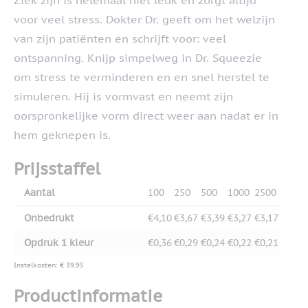
Ziek zijn is helemaal niet leuk en zorgt altijd
voor veel stress. Dokter Dr. geeft om het welzijn
van zijn patiënten en schrijft voor: veel
ontspanning. Knijp simpelweg in Dr. Squeezie
om stress te verminderen en en snel herstel te
simuleren. Hij is vormvast en neemt zijn
oorspronkelijke vorm direct weer aan nadat er in
hem geknepen is.
Prijsstaffel
Aantal
100
250
500
1000
2500
Onbedrukt
€4,10
€3,67
€3,39
€3,27
€3,17
Opdruk 1 kleur
€0,36
€0,29
€0,24
€0,22
€0,21
Instelkosten: € 39,95
Productinformatie