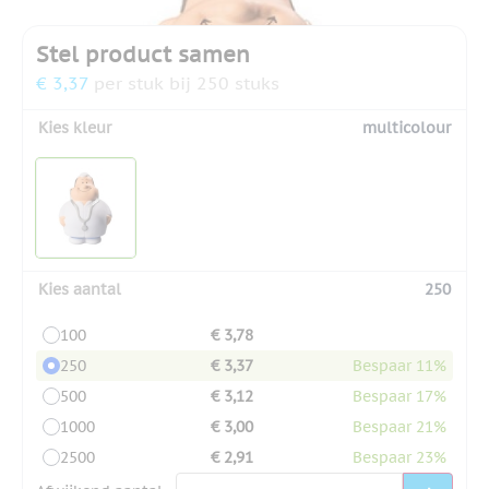
Stel product samen
€ 3,37
per stuk bij 250 stuks
Kies kleur
multicolour
Kies aantal
250
100
€ 3,78
250
€ 3,37
Bespaar 11%
500
€ 3,12
Bespaar 17%
1000
€ 3,00
Bespaar 21%
2500
€ 2,91
Bespaar 23%