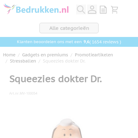
Ga naar de inhoud
View quote, Q
Bekijk wink
Alle categorieën
9,6
( 1654 reviews )
Klanten beoordelen ons met een
Home
/
Gadgets en premiums
/
Promotieartikelen
/
Stressballen
/
Squeezies dokter Dr.
Squeezies dokter Dr.
Art.nr.
MV-100054
Hoofdafbeelding
Klik om afbeelding op volledig scherm te bekijken