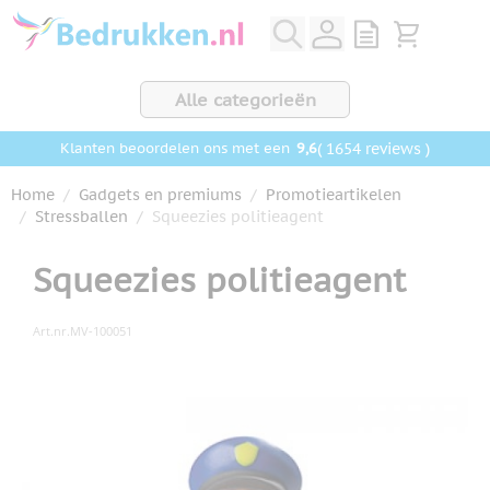
Ga naar de inhoud
View quote, Q
Bekijk wink
Alle categorieën
9,6
( 1654 reviews )
Klanten beoordelen ons met een
Home
/
Gadgets en premiums
/
Promotieartikelen
/
Stressballen
/
Squeezies politieagent
Squeezies politieagent
Art.nr.
MV-100051
Hoofdafbeelding
Klik om afbeelding op volledig scherm te bekijken