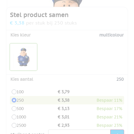
Stel product samen
€ 3,38
per stuk bij 250 stuks
Kies kleur
multicolour
Kies aantal
250
100
€ 3,79
250
€ 3,38
Bespaar 11%
500
€ 3,13
Bespaar 17%
1000
€ 3,01
Bespaar 21%
2500
€ 2,93
Bespaar 23%