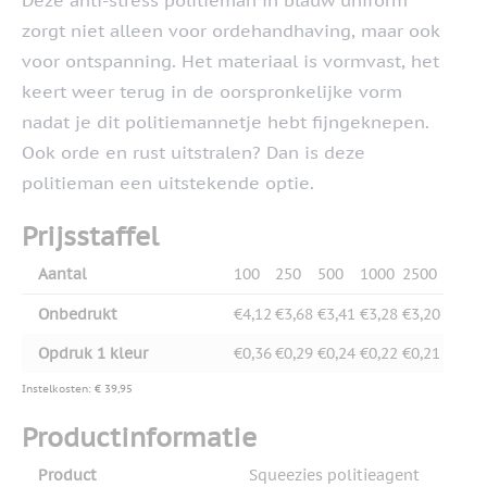
Deze anti-stress politieman in blauw uniform
zorgt niet alleen voor ordehandhaving, maar ook
voor ontspanning. Het materiaal is vormvast, het
keert weer terug in de oorspronkelijke vorm
nadat je dit politiemannetje hebt fijngeknepen.
Ook orde en rust uitstralen? Dan is deze
politieman een uitstekende optie.
Prijsstaffel
Aantal
100
250
500
1000
2500
Onbedrukt
€4,12
€3,68
€3,41
€3,28
€3,20
Opdruk 1 kleur
€0,36
€0,29
€0,24
€0,22
€0,21
Instelkosten: € 39,95
Productinformatie
Product
Squeezies politieagent