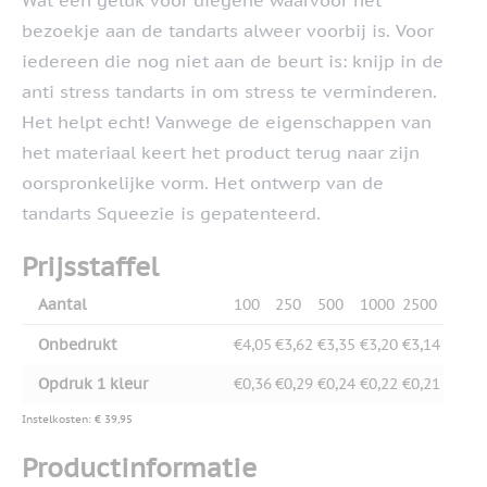
Wat een geluk voor diegene waarvoor het
bezoekje aan de tandarts alweer voorbij is. Voor
iedereen die nog niet aan de beurt is: knijp in de
anti stress tandarts in om stress te verminderen.
Het helpt echt! Vanwege de eigenschappen van
het materiaal keert het product terug naar zijn
oorspronkelijke vorm. Het ontwerp van de
tandarts Squeezie is gepatenteerd.
Prijsstaffel
Aantal
100
250
500
1000
2500
Onbedrukt
€4,05
€3,62
€3,35
€3,20
€3,14
Opdruk 1 kleur
€0,36
€0,29
€0,24
€0,22
€0,21
Instelkosten: € 39,95
Productinformatie