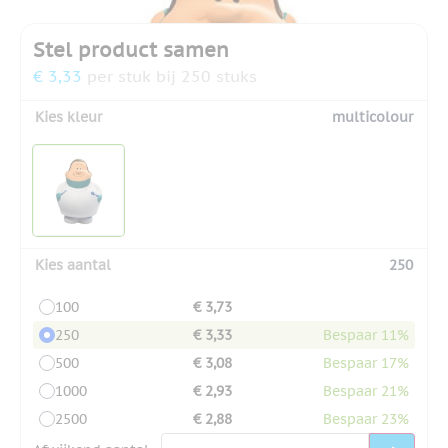
Stel product samen
€ 3,33
per stuk bij 250 stuks
Kies kleur
multicolour
Kies aantal
250
100
€ 3,73
250
€ 3,33
Bespaar 11%
500
€ 3,08
Bespaar 17%
1000
€ 2,93
Bespaar 21%
2500
€ 2,88
Bespaar 23%