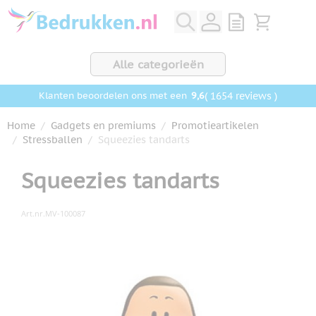
Ga naar de inhoud
View quote, Q
Bekijk wink
Alle categorieën
9,6
( 1654 reviews )
Klanten beoordelen ons met een
Home
/
Gadgets en premiums
/
Promotieartikelen
/
Stressballen
/
Squeezies tandarts
Squeezies tandarts
Art.nr.
MV-100087
Hoofdafbeelding
Klik om afbeelding op volledig scherm te bekijken