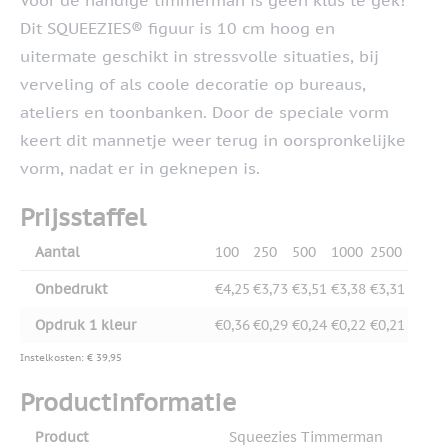
Voor de handige timmerman is geen klus te gek!
Dit SQUEEZIES® figuur is 10 cm hoog en
uitermate geschikt in stressvolle situaties, bij
verveling of als coole decoratie op bureaus,
ateliers en toonbanken. Door de speciale vorm
keert dit mannetje weer terug in oorspronkelijke
vorm, nadat er in geknepen is.
Prijsstaffel
Aantal
100
250
500
1000
2500
Onbedrukt
€4,25
€3,73
€3,51
€3,38
€3,31
Opdruk 1 kleur
€0,36
€0,29
€0,24
€0,22
€0,21
Instelkosten: € 39,95
Productinformatie
Product
Squeezies Timmerman