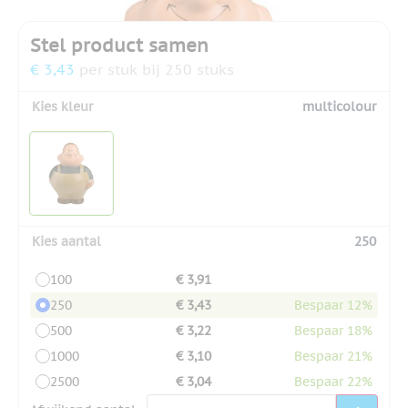
Stel product samen
€ 3,43
per stuk bij 250 stuks
Kies kleur
multicolour
Kies aantal
250
100
€ 3,91
250
€ 3,43
Bespaar 12%
500
€ 3,22
Bespaar 18%
1000
€ 3,10
Bespaar 21%
2500
€ 3,04
Bespaar 22%