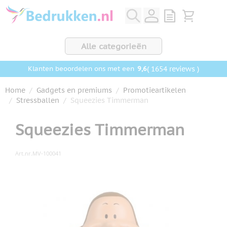
Ga naar de inhoud
View quote, Q
Bekijk wink
Alle categorieën
9,6
( 1654 reviews )
Klanten beoordelen ons met een
Home
/
Gadgets en premiums
/
Promotieartikelen
/
Stressballen
/
Squeezies Timmerman
Squeezies Timmerman
Art.nr.
MV-100041
Hoofdafbeelding
Klik om afbeelding op volledig scherm te bekijken