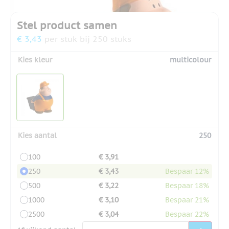
Stel product samen
€ 3,43
per stuk bij 250 stuks
Kies kleur
multicolour
Kies aantal
250
100
€ 3,91
250
€ 3,43
Bespaar 12%
500
€ 3,22
Bespaar 18%
1000
€ 3,10
Bespaar 21%
2500
€ 3,04
Bespaar 22%