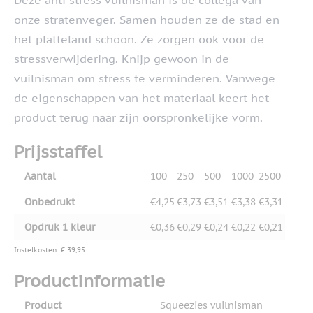
Deze anti stress vuilnisman is de collega van
onze stratenveger. Samen houden ze de stad en
het platteland schoon. Ze zorgen ook voor de
stressverwijdering. Knijp gewoon in de
vuilnisman om stress te verminderen. Vanwege
de eigenschappen van het materiaal keert het
product terug naar zijn oorspronkelijke vorm.
Prijsstaffel
Aantal
100
250
500
1000
2500
Onbedrukt
€4,25
€3,73
€3,51
€3,38
€3,31
Opdruk 1 kleur
€0,36
€0,29
€0,24
€0,22
€0,21
Instelkosten: € 39,95
Productinformatie
Product
Squeezies vuilnisman