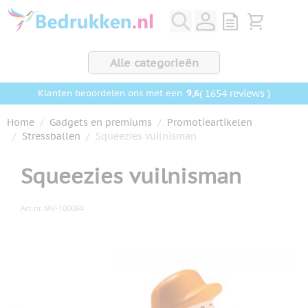
Ga naar de inhoud
View quote, Q
Bekijk wink
Alle categorieën
9,6
( 1654 reviews )
Klanten beoordelen ons met een
Home
/
Gadgets en premiums
/
Promotieartikelen
/
Stressballen
/
Squeezies vuilnisman
Squeezies vuilnisman
Art.nr.
MV-100084
Hoofdafbeelding
Klik om afbeelding op volledig scherm te bekijken