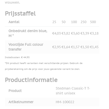
vrouwen.
Prijsstaffel
Aantal
25
50
100
250
500
Onbedrukt denim blue,
€4,03
€3,82
€3,60
€3,39
€3,18
M *
Voorzijde Full colour
€2,95
€1,64
€1,57
€1,50
€1,45
transfer
Instelkosten: € 44,95
*Dit product heeft varianten met verschillende prijzen. Gebruik de
prijsberekening om de prijs voor jouw gewenste variant te zien.
Productinformatie
Stedman Classic-T T-
Product
shirt unisex
Artikelnummer
HM-100022