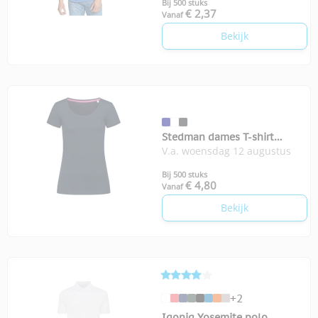
Bij 500 stuks
€ 2,37
Vanaf
Bekijk
Stedman dames T-shirt
V.a. woensdag 12 augustus
Megan
Bij 500 stuks
€ 4,80
Vanaf
Bekijk
+2
Iqoniq Yosemite polo