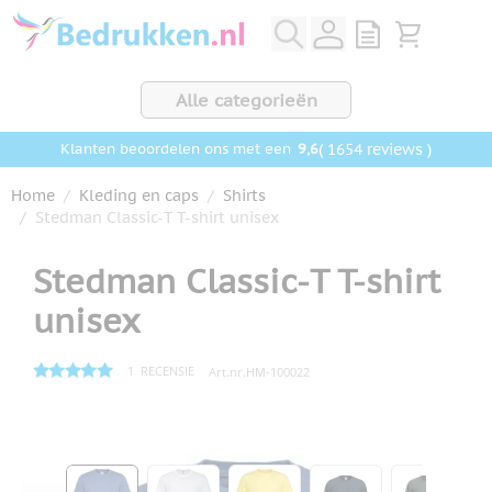
Ga naar de inhoud
View quote, Q
Bekijk wink
Alle categorieën
9,6
( 1654 reviews )
Klanten beoordelen ons met een
Home
/
Kleding en caps
/
Shirts
/
Stedman Classic-T T-shirt unisex
Stedman Classic-T T-shirt
unisex
1
RECENSIE
Art.nr.
HM-100022
Hoofdafbeelding
Klik om afbeelding op volledig scherm te bekijken
View larger image
View larger image
View larger image
View larger ima
View la