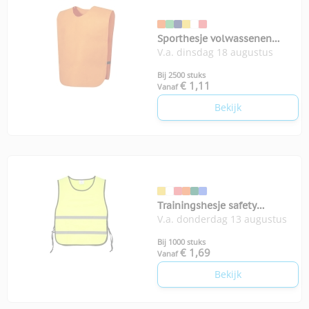
Sporthesje volwassenen
V.a. dinsdag 18 augustus
Cambex
Bij 2500 stuks
€ 1,11
Vanaf
Bekijk
Trainingshesje safety
V.a. donderdag 13 augustus
volwassenen
Bij 1000 stuks
€ 1,69
Vanaf
Bekijk