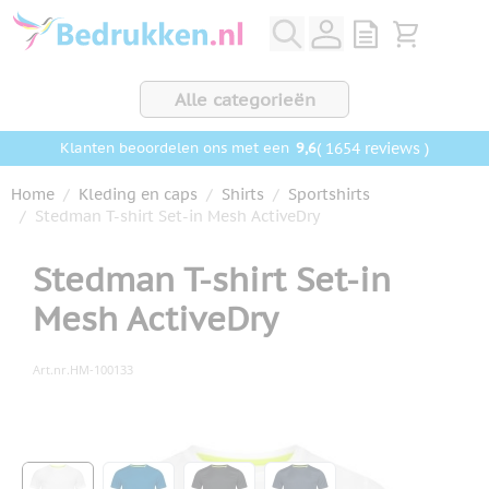
Ga naar de inhoud
View quote, Q
Bekijk wink
Alle categorieën
9,6
( 1654 reviews )
Klanten beoordelen ons met een
Home
/
Kleding en caps
/
Shirts
/
Sportshirts
/
Stedman T-shirt Set-in Mesh ActiveDry
Stedman T-shirt Set-in
Mesh ActiveDry
Art.nr.
HM-100133
Hoofdafbeelding
Klik om afbeelding op volledig scherm te bekijken
View larger image
View larger image
View larger image
View larger image