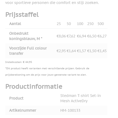
voor sportieve personen die comfort en stijl zoeken.
Prijsstaffel
Aantal
25
50
100
250
500
Onbedrukt
€8,06
€7,62
€6,94
€6,50
€6,27
koningsblauw, M *
Voorzijde Full colour
€2,95
€1,64
€1,57
€1,50
€1,45
transfer
Instelkosten: € 44,95
*Dit product heeft varianten met verschillende prijzen. Gebruik de
prijsberekening om de prijs voor jouw gewenste variant te zien.
Productinformatie
Stedman T-shirt Set-in
Product
Mesh ActiveDry
Artikelnummer
HM-100133