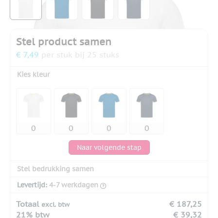
Stel product samen
€ 7,49
per stuk bij 25 stuks
Kies kleur
Naar volgende stap
Stel bedrukking samen
Levertijd:
4-7 werkdagen
Totaal
€ 187,25
excl. btw
21% btw
€ 39,32