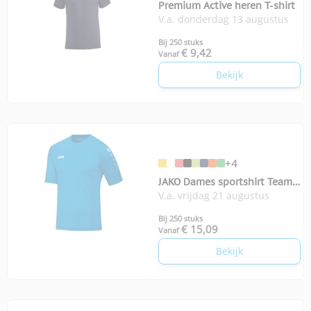
Premium Active heren T-shirt
V.a. donderdag 13 augustus
Bij 250 stuks
€ 9,42
Vanaf
Bekijk
+4
JAKO Dames sportshirt Team
V.a. vrijdag 21 augustus
KM
Bij 250 stuks
€ 15,09
Vanaf
Bekijk