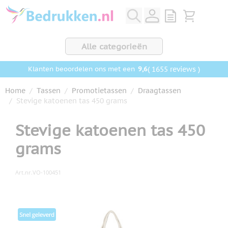
Ga naar de inhoud
View quote, Q
Bekijk wink
Alle categorieën
9,6
( 1655 reviews )
Klanten beoordelen ons met een
Home
/
Tassen
/
Promotietassen
/
Draagtassen
/
Stevige katoenen tas 450 grams
Stevige katoenen tas 450
grams
Art.nr.
VO-100451
Hoofdafbeelding
Klik om afbeelding op volledig scherm te bekijken