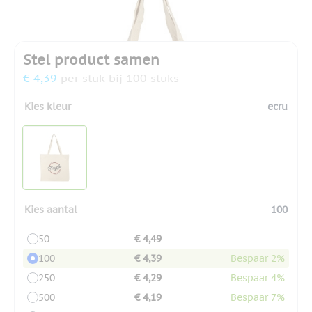
Stel product samen
€ 4,39
per stuk bij 100 stuks
Kies kleur
ecru
Kies aantal
100
50
€ 4,49
100
€ 4,39
Bespaar 2%
250
€ 4,29
Bespaar 4%
500
€ 4,19
Bespaar 7%