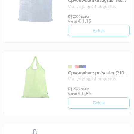
Opvouwbare draagtas met
V.a. vrijdag 14 augustus
karabijnhaakje
Bij 2500 stuks
€ 1,15
Vanaf
Bekijk
Opvouwbare polyester (210D)
V.a. vrijdag 14 augustus
boodschappentas
Bij 2500 stuks
€ 0,86
Vanaf
Bekijk