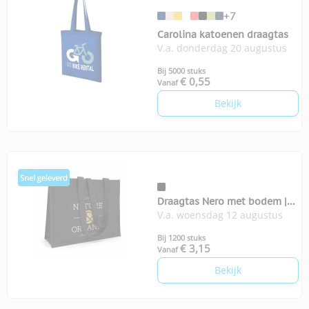
+7
Carolina katoenen draagtas
V.a. donderdag 20 augustus
Bij 5000 stuks
€ 0,55
Vanaf
Bekijk
Draagtas Nero met bodem |
V.a. woensdag 12 augustus
350-grams
Bij 1200 stuks
€ 3,15
Vanaf
Bekijk