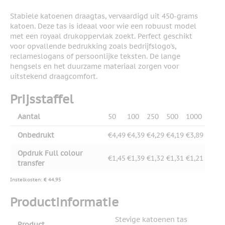
Stabiele katoenen draagtas, vervaardigd uit 450-grams
katoen. Deze tas is ideaal voor wie een robuust model
met een royaal drukoppervlak zoekt. Perfect geschikt
voor opvallende bedrukking zoals bedrijfslogo's,
reclameslogans of persoonlijke teksten. De lange
hengsels en het duurzame materiaal zorgen voor
uitstekend draagcomfort.
Prijsstaffel
Aantal
50
100
250
500
1000
Onbedrukt
€4,49
€4,39
€4,29
€4,19
€3,89
Opdruk Full colour
€1,45
€1,39
€1,32
€1,31
€1,21
transfer
Instelkosten: € 44,95
Productinformatie
Stevige katoenen tas
Product