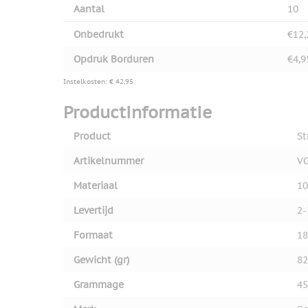
Aantal
10
Onbedrukt
€12,
Opdruk Borduren
€4,9
Instelkosten: € 42,95
Productinformatie
Product
St
Artikelnummer
V
Materiaal
1
Levertijd
2-
Formaat
18
Gewicht (gr)
82
Grammage
45