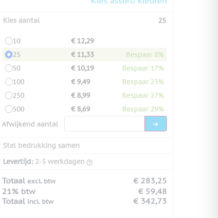
Kies assorti kleuren
Kies aantal
25
10
€ 12,29
25
€ 11,33
Bespaar 8%
50
€ 10,19
Bespaar 17%
100
€ 9,49
Bespaar 23%
250
€ 8,99
Bespaar 27%
500
€ 8,69
Bespaar 29%
Afwijkend aantal
Stel bedrukking samen
Levertijd:
2-5 werkdagen
Totaal
€ 283,25
excl. btw
21% btw
€ 59,48
Totaal
€ 342,73
incl. btw