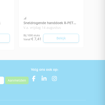
k
Sneldrogende handdoek R-PET
V.a. vrijdag 14 augustus
70x140
Bij 1000 stuks
Bekijk
€ 7,41
Vanaf
Volg ons ook op:
Aanmelden