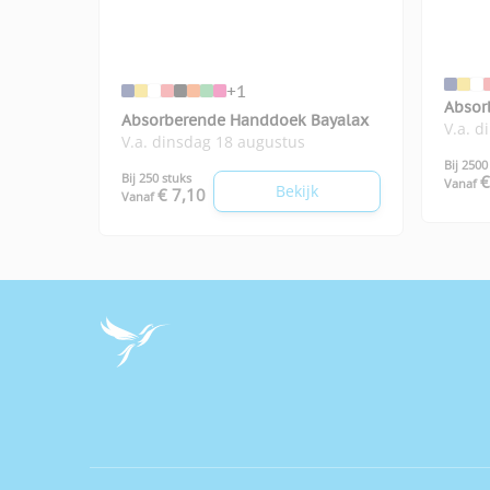
+1
Absor
Absorberende Handdoek Bayalax
V.a. d
V.a. dinsdag 18 augustus
Bij 2500
Bij 250 stuks
€
Vanaf
Bekijk
€ 7,10
Vanaf