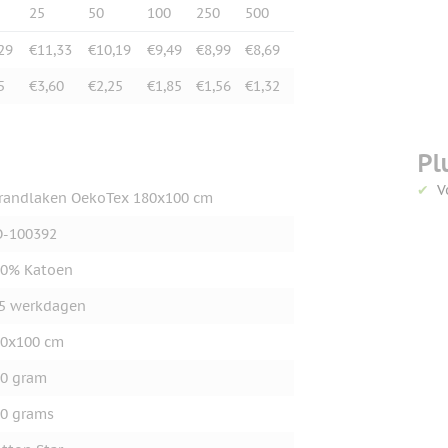
25
50
100
250
500
29
€11,33
€10,19
€9,49
€8,99
€8,69
5
€3,60
€2,25
€1,85
€1,56
€1,32
Pl
V
randlaken OekoTex 180x100 cm
O-100392
00% Katoen
5 werkdagen
0x100 cm
0 gram
0 grams