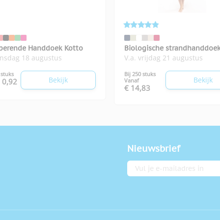
berende Handdoek Kotto
Biologische strandhanddoe
insdag 18 augustus
V.a. vrijdag 21 augustus
 stuks
Bij 250 stuks
Bekijk
Bekijk
 0,92
Vanaf
€ 14,83
Nieuwsbrief
E-mailadres