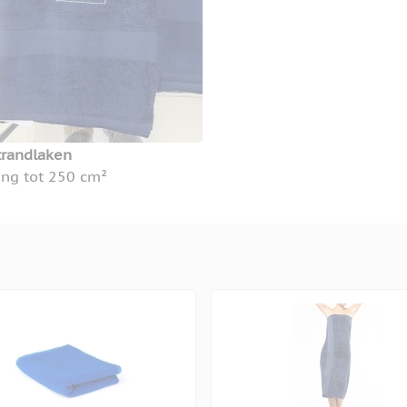
trandlaken
ing tot 250 cm²