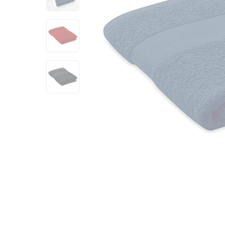
View larger image
View larger image