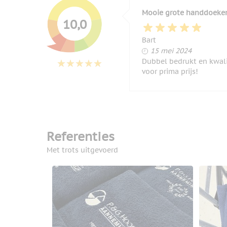
Mooie grote handdoeke
10,0
Bart
15 mei 2024
15 mei 2024
Dubbel bedrukt en kwali
voor prima prijs!
Referenties
Met trots uitgevoerd