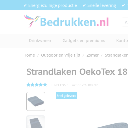
Ga naar de inhoud
✔ Energiezuinige productie
✔ Snelle levering
✔ 
Drinkwaren
Gadgets en premiums
Kanto
Home
/
Outdoor en vrije tijd
/
Zomer
/
Strandlake
Strandlaken OekoTex 1
1
RECENSIE
Art.nr.
VO-100392
Hoofdafbeelding
Klik om afbeelding op volledig s
View larger image
View larger image