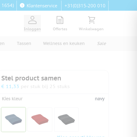
: 1654)
+31(0)315-200 010
Klantenservice
View quote, Quote is empty
Bekijk winkelwagen, Wi
Inloggen
Offertes
Winkelwagen
ren
Tassen
Wellness en keuken
Sale
Stel product samen
€ 11,33
per stuk bij 25 stuks
Kies kleur
navy