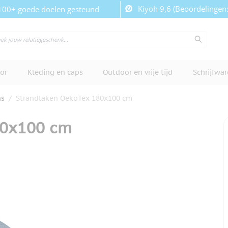
Kiyoh 9,6 (Beoordelingen
100+ goede doelen gesteund
or
Kleding en caps
Outdoor en vrije tijd
Schrijfwa
ns
/
Strandlaken OekoTex 180x100 cm
80x100 cm
cherm te bekijken