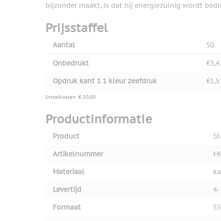
bijzonder maakt, is dat hij energiezuinig wordt bedr
Prijsstaffel
Aantal
50
Onbedrukt
€3,4
Opdruk kant 1 1 kleur zeefdruk
€1,5
Instelkosten: € 50,00
Productinformatie
Product
St
Artikelnummer
M
Materiaal
ka
Levertijd
4-
Formaat
55