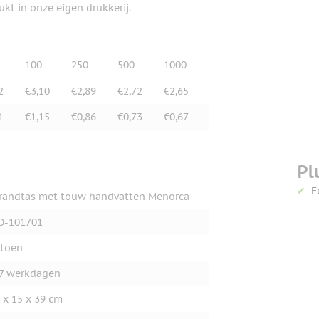
ukt in onze eigen drukkerij.
100
250
500
1000
2
€3,10
€2,89
€2,72
€2,65
1
€1,15
€0,86
€0,73
€0,67
Pl
E
randtas met touw handvatten Menorca
O-101701
toen
7 werkdagen
 x 15 x 39 cm