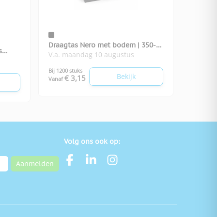
Draagtas Nero met bodem | 350-
s
V.a. maandag 10 augustus
grams
Bij 1200 stuks
Bekijk
€ 3,15
Vanaf
Volg ons ook op:
Aanmelden