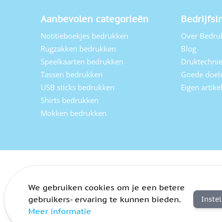
Aanbevolen categorieën
Bedrijfsi
Notitieboekjes bedrukken
Over Bedru
Rugzakken bedrukken
Blog
Speelkaarten bedrukken
Druktechni
Tassen bedrukken
Goede doel
USB sticks bedrukken
Eigen artik
Shirts bedrukken
Mokken bedrukken
We gebruiken cookies om je een betere
gebruikers- ervaring te kunnen bieden.
Inste
Meer informatie
Algemene voorwaarden
Privacy
Sitemap