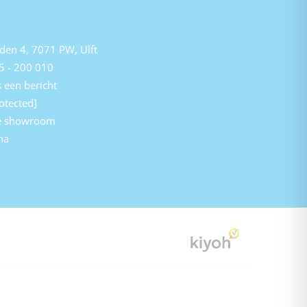
den 4, 7071 PW, Ulft
5 - 200 010
 een bericht
otected]
e showroom
na