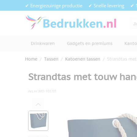
Ga naar de inhoud
✔ Energiezuinige productie
✔ Snelle levering
✔ 
Drinkwaren
Gadgets en premiums
Kanto
Home
/
Tassen
/
Katoenen tassen
/
Strandtas me
Strandtas met touw ha
Art.nr.
MO-101701
Hoofdafbeelding
Klik om afbeelding op volledig s
View larger image