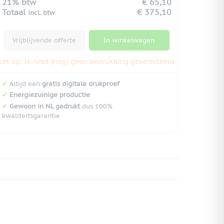
21% btw
€ 65,10
Totaal
€ 375,10
incl. btw
Vrijblijvende offerte
In winkelwagen
Let op: Je hebt (nog) geen bedrukking geselecteerd
✔
Altijd een
gratis digitale drukproef
✔
Energiezuinige productie
✔
Gewoon in NL gedrukt
dus 100%
kwaliteitsgarantie