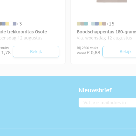
+3
+15
ade trekkoordtas Osole
Boodschappentas 180-gram
woensdag 12 augustus
V.a. woensdag 12 augustus
Cottonel colour++
 stuks
Bij 2500 stuks
Bekijk
Bekijk
 1,78
€ 0,88
Vanaf
Nieuwsbrief
E-mailadres