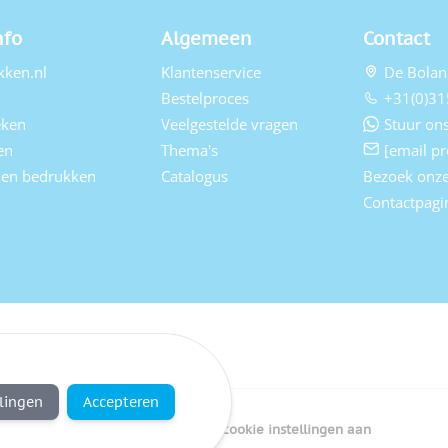
nfo
Algemeen
Contact
kken.nl
Klantenservice
De Bolan
Bestelproces
+31(0)31
eken
Veelgestelde vragen
Stuur ons
en
Thema's
[email pr
elen bedrukken
Catalogus
Bezoek onz
Contactpagi
llingen
Accepteren
Copyright Bedrukken.nl
Pas cookie instellingen aan