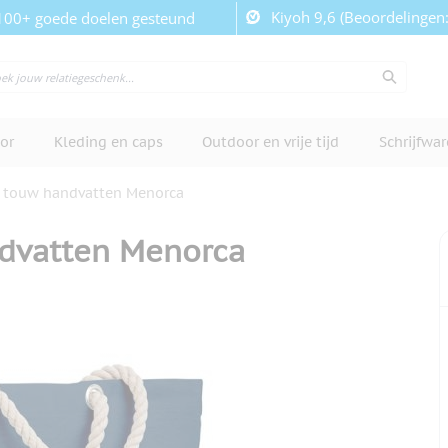
Kiyoh 9,6 (Beoordelingen
100+ goede doelen gesteund
or
Kleding en caps
Outdoor en vrije tijd
Schrijfwa
t touw handvatten Menorca
ndvatten Menorca
cherm te bekijken