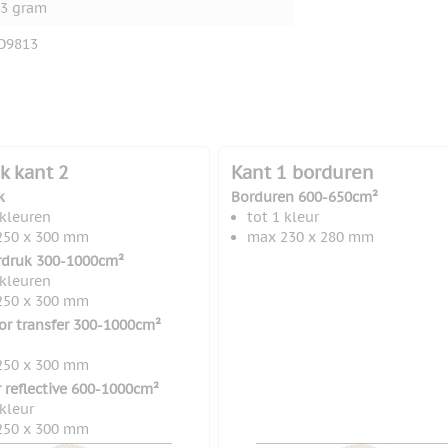
3 gram
O9813
k kant 2
Kant 1 borduren
k
Borduren 600-650cm²
 kleuren
tot 1 kleur
250 x 300 mm
max 230 x 280 mm
rdruk 300-1000cm²
 kleuren
250 x 300 mm
lor transfer 300-1000cm²
250 x 300 mm
r reflective 600-1000cm²
 kleur
250 x 300 mm