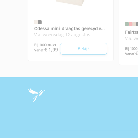
Odessa mini-draagtas gerecycled
Fairtr
V.a. woensdag 12 augustus
katoen
V.a. 
Bij 1000 stuks
Bekijk
Bij 1000
€ 1,99
Vanaf
€
Vanaf