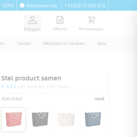
: 1654)
+31(0)315-200 010
Klantenservice
View quote, Quote is empty
Bekijk winkelwagen, Wi
Inloggen
Offertes
Winkelwagen
ren
Tassen
Wellness en keuken
Sale
Stel product samen
€ 3,10
per stuk bij 100 stuks
Kies kleur
rood