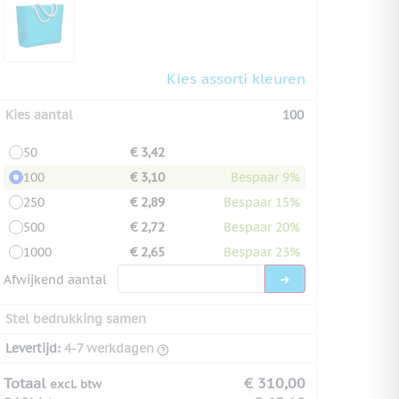
Kies assorti kleuren
Kies aantal
100
50
€ 3,42
100
€ 3,10
Bespaar 9%
250
€ 2,89
Bespaar 15%
500
€ 2,72
Bespaar 20%
1000
€ 2,65
Bespaar 23%
Afwijkend aantal
Stel bedrukking samen
Levertijd:
4-7 werkdagen
Totaal
€ 310,00
excl. btw