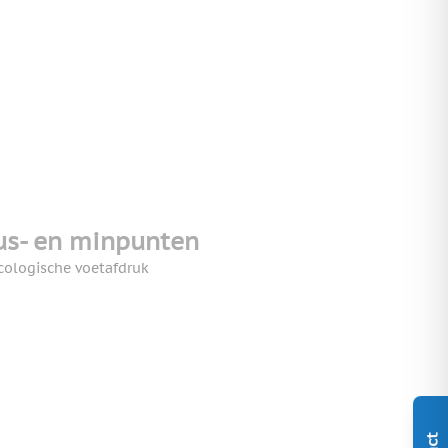
us- en minpunten
cologische voetafdruk