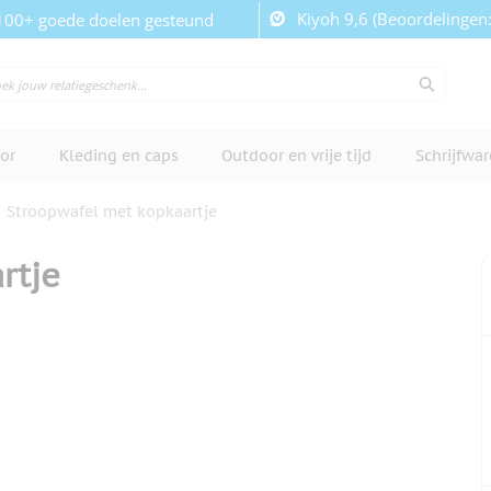
Kiyoh 9,6 (Beoordelingen
100+ goede doelen gesteund
or
Kleding en caps
Outdoor en vrije tijd
Schrijfwa
Stroopwafel met kopkaartje
rtje
cherm te bekijken