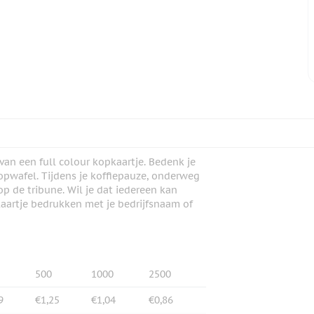
an een full colour kopkaartje. Bedenk je
opwafel. Tijdens je koffiepauze, onderweg
op de tribune. Wil je dat iedereen kan
kaartje bedrukken met je bedrijfsnaam of
500
1000
2500
9
€1,25
€1,04
€0,86