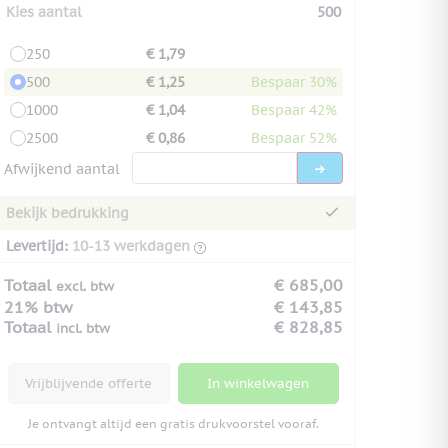
Kies aantal
500
250
€ 1,79
500
€ 1,25
Bespaar 30%
1000
€ 1,04
Bespaar 42%
2500
€ 0,86
Bespaar 52%
Afwijkend aantal
Bekijk bedrukking
Levertijd:
10-13 werkdagen
Totaal
€ 685,00
excl. btw
21% btw
€ 143,85
Totaal
€ 828,85
incl. btw
Vrijblijvende offerte
In winkelwagen
Je ontvangt altijd een gratis drukvoorstel vooraf.