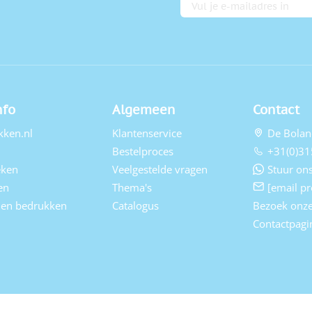
E-mailadres
nfo
Algemeen
Contact
kken.nl
Klantenservice
De Bolan
Bestelproces
+31(0)31
eken
Veelgestelde vragen
Stuur ons
en
Thema's
[email pr
elen bedrukken
Catalogus
Bezoek onz
Contactpagi