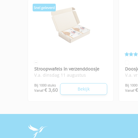
Stroopwafels in verzenddoosje
Doosj
V.a. dinsdag 11 augustus
V.a. v
Bij 1000 stuks
Bij 1000
Bekijk
€ 3,60
€
Vanaf
Vanaf