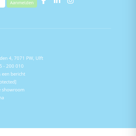
Aanmelden
den 4, 7071 PW, Ulft
5 - 200 010
 een bericht
otected]
e showroom
na