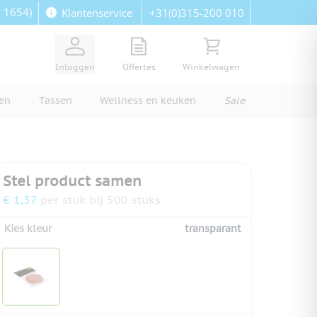
: 1654)
+31(0)315-200 010
Klantenservice
View quote, Quote is empty
Bekijk winkelwagen, Wi
Inloggen
Offertes
Winkelwagen
ren
Tassen
Wellness en keuken
Sale
Stel product samen
€ 1,37
per stuk bij 500 stuks
Kies kleur
transparant