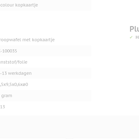
 colour kopkaartje
Pl
H
roopwafel met kopkaartje
-100035
nststof/folie
-13 werkdagen
,5x9,5x0,6xø0
 gram
13