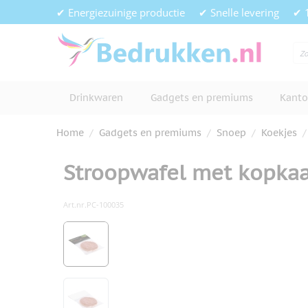
Ga naar de inhoud
✔ Energiezuinige productie
✔ Snelle levering
✔ 
Drinkwaren
Gadgets en premiums
Kanto
Home
/
Gadgets en premiums
/
Snoep
/
Koekjes
/
Stroopwafel met kopkaa
Art.nr.
PC-100035
Hoofdafbeelding
Klik om afbeelding op volledig s
View larger image
View larger image