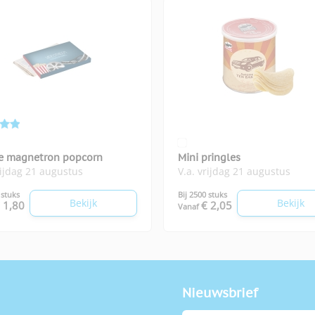
e magnetron popcorn
Mini pringles
rijdag 21 augustus
V.a. vrijdag 21 augustus
 stuks
Bij 2500 stuks
Bekijk
Bekijk
 1,80
€ 2,05
Vanaf
Nieuwsbrief