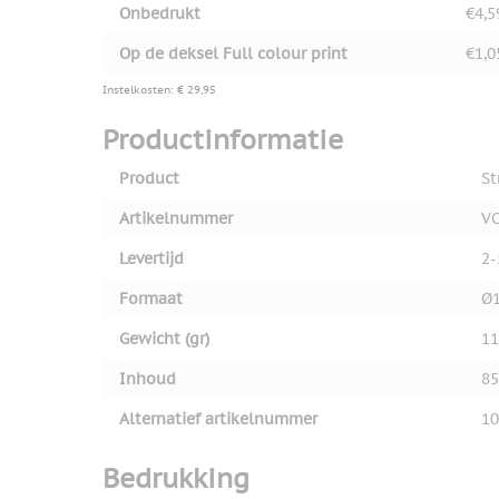
Onbedrukt
€4,5
Op de deksel Full colour print
€1,0
Instelkosten: € 29,95
Productinformatie
Product
St
Artikelnummer
V
Levertijd
2-
Formaat
Ø
Gewicht (gr)
11
Inhoud
85
Alternatief artikelnummer
10
Bedrukking