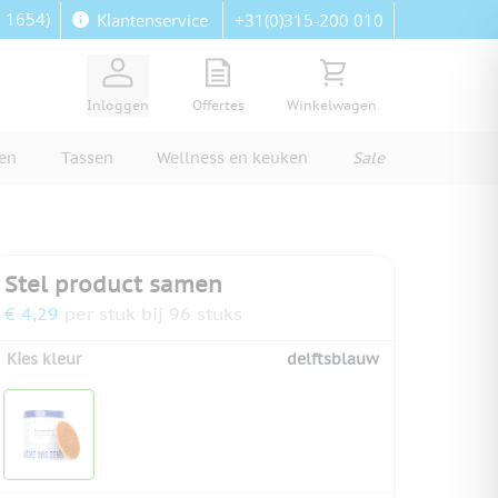
: 1654)
+31(0)315-200 010
Klantenservice
View quote, Quote is empty
Bekijk winkelwagen, Wi
Inloggen
Offertes
Winkelwagen
ren
Tassen
Wellness en keuken
Sale
Stel product samen
€ 4,29
per stuk bij 96 stuks
Kies kleur
delftsblauw