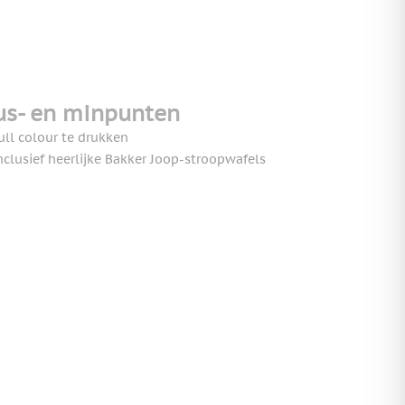
us- en minpunten
ull colour te drukken
nclusief heerlijke Bakker Joop-stroopwafels