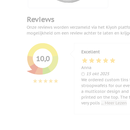
Reviews
Onze reviews worden verzameld via het Kiyoh platf
mogelijkheid om een review achter te laten en krijg
Excellent
10,0
Anna
15 oktober 2025
15 okt 2025
We ordered custom tins f
stroopwafels for our eve
a multicolor design and
printed on the top. The 
very polis
... Meer Lezen