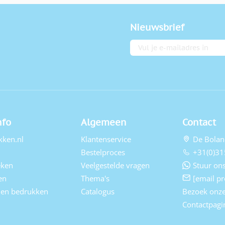
Nieuwsbrief
E-mailadres
nfo
Algemeen
Contact
kken.nl
Klantenservice
De Bolan
Bestelproces
+31(0)31
eken
Veelgestelde vragen
Stuur ons
en
Thema's
[email pr
elen bedrukken
Catalogus
Bezoek onz
Contactpagi