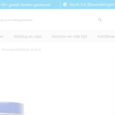
Kiyoh 9,6 (Beoordelingen
100+ goede doelen gesteund
or
Kleding en caps
Outdoor en vrije tijd
Schrijfwa
Stroopwafelblik Dutch
cherm te bekijken