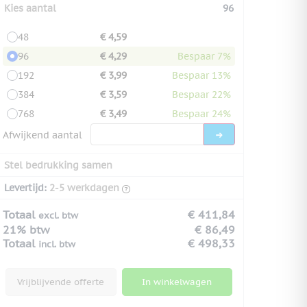
Kies aantal
96
48
€ 4,59
96
€ 4,29
Bespaar 7%
192
€ 3,99
Bespaar 13%
384
€ 3,59
Bespaar 22%
768
€ 3,49
Bespaar 24%
Afwijkend aantal
Stel bedrukking samen
Levertijd:
2-5 werkdagen
Totaal
€ 411,84
excl. btw
21% btw
€ 86,49
Totaal
€ 498,33
incl. btw
Vrijblijvende offerte
In winkelwagen