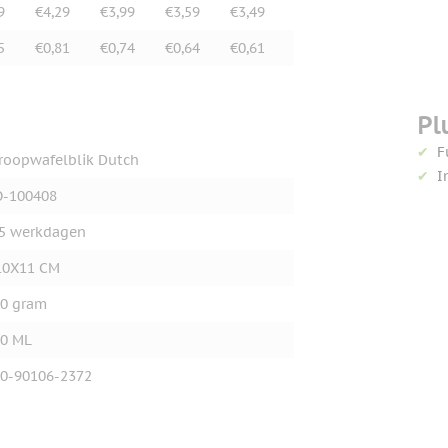
9
€4,29
€3,99
€3,59
€3,49
5
€0,81
€0,74
€0,64
€0,61
Pl
F
roopwafelblik Dutch
I
O-100408
5 werkdagen
10X11 CM
0 gram
0 ML
0-90106-2372