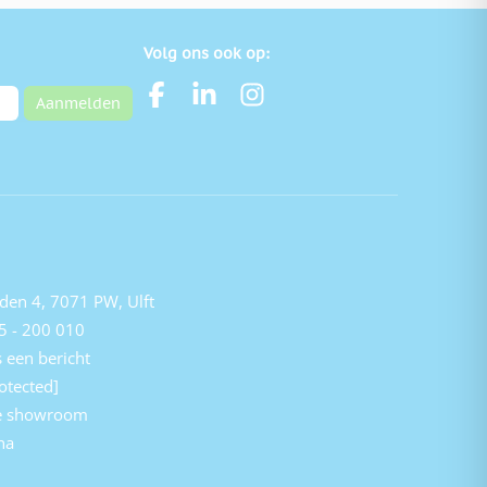
Volg ons ook op:
Aanmelden
den 4, 7071 PW, Ulft
5 - 200 010
 een bericht
otected]
e showroom
na