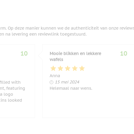
orm. Op deze manier kunnen we de authenticiteit van onze review
en na levering een reviewlink toegestuurd.
10
10
Mooie blikken en lekkere
wafels
Anna
15 mei 2024
15 mei 2024
illed with
nt, featuring
Helemaal naar wens.
 a logo
tins looked