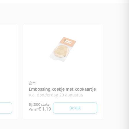
Embossing koekje met kopkaartje
V.a. donderdag 20 augustus
Bij 2500 stuks
Bekijk
€ 1,19
Vanaf