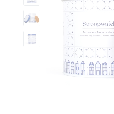
View larger image
View larger image