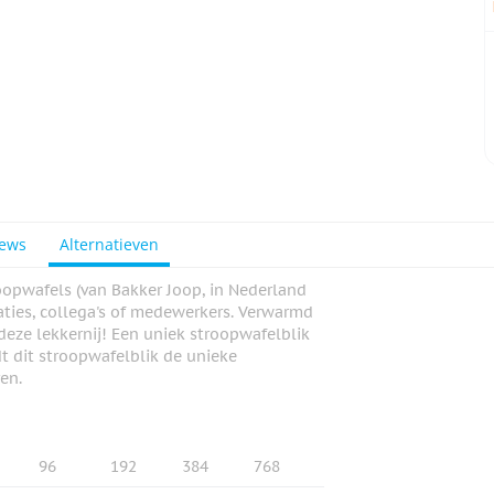
iews
Alternatieven
oopwafels (van Bakker Joop, in Nederland
aties, collega's of medewerkers. Verwarmd
eze lekkernij! Een uniek stroopwafelblik
t dit stroopwafelblik de unieke
en.
96
192
384
768