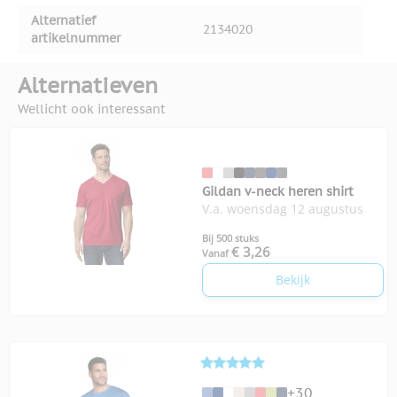
Alternatief
2134020
artikelnummer
Alternatieven
Wellicht ook interessant
Gildan v-neck heren shirt
V.a. woensdag 12 augustus
Bij 500 stuks
€ 3,26
Vanaf
Bekijk
+30