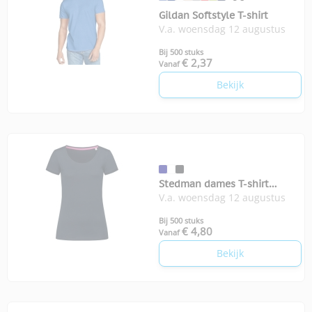
Gildan Softstyle T-shirt
V.a. woensdag 12 augustus
Bij 500 stuks
€ 2,37
Vanaf
Bekijk
Stedman dames T-shirt
V.a. woensdag 12 augustus
Megan
Bij 500 stuks
€ 4,80
Vanaf
Bekijk