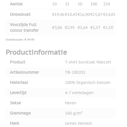
Aantal
10
25
50
100
250
Onbedrukt
€19,46
€18,43
€16,90
€15,87
€14,85
Voorzijde Full
€3,86
€2,95
€1,64
€1,57
€1,50
colour transfer
Instelkosten: € 44,95
Productinformatie
Product
T-shirt borstzak Walcott
Artikelnummer
TB-100201
Materiaal
100% Organisch Katoen
Levertijd
4-7 werkdagen
Sekse
Heren
Grammage
160 g/m²
Merk
James Harvest