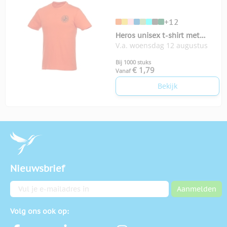
+12
Heros unisex t-shirt met
V.a. woensdag 12 augustus
korte mouwen
Bij 1000 stuks
€ 1,79
Vanaf
Bekijk
Nieuwsbrief
E-mailadres
Aanmelden
Volg ons ook op: