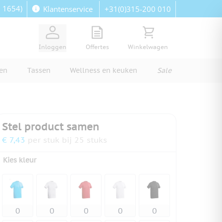
: 1654)
+31(0)315-200 010
Klantenservice
View quote, Quote is empty
Bekijk winkelwagen, Wi
Inloggen
Offertes
Winkelwagen
ren
Tassen
Wellness en keuken
Sale
Stel product samen
€ 7,43
per stuk bij 25 stuks
Kies kleur