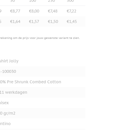
50
100
250
500
9
€8,77
€8,00
€7,48
€7,22
5
€1,64
€1,57
€1,50
€1,45
erekening om de prijs voor jouw gewenste variant te zien.
shirt Jolly
-100030
0% Pre Shrunk Combed Cotton
11 werkdagen
isex
0 gr/m2
ntino