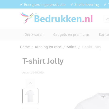
Ga naar de inhoud
✔ Energiezuinige productie
✔ Snelle levering
✔ 
Drinkwaren
Gadgets en premiums
Kanto
Home
/
Kleding en caps
/
Shirts
/
T-shirt Jolly
T-shirt Jolly
Art.nr.
VE-100030
Hoofdafbeelding
Klik om afbeelding op volledig s
View larger image