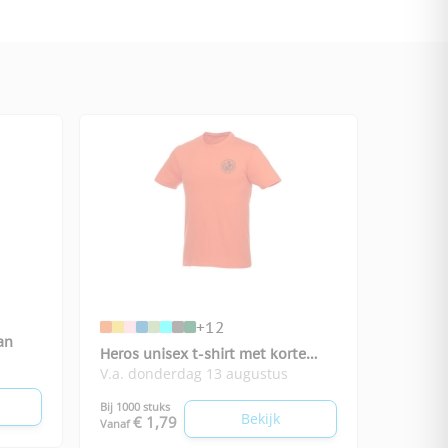
+12
an
Heros unisex t-shirt met korte
V.a. donderdag 13 augustus
mouwen
Bij 1000 stuks
Bekijk
€ 1,79
Vanaf