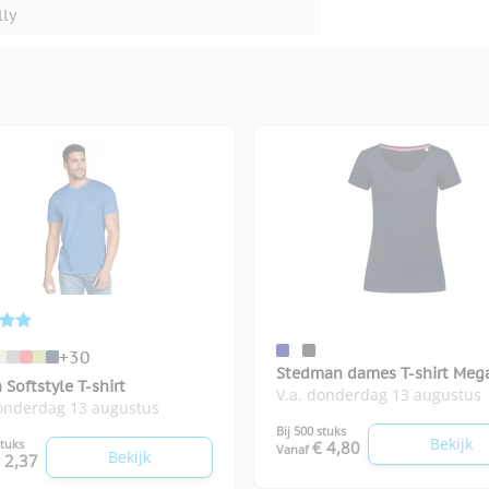
lly
+30
Stedman dames T-shirt Meg
 Softstyle T-shirt
V.a. donderdag 13 augustus
donderdag 13 augustus
Bij 500 stuks
Bekijk
stuks
€ 4,80
Vanaf
Bekijk
 2,37