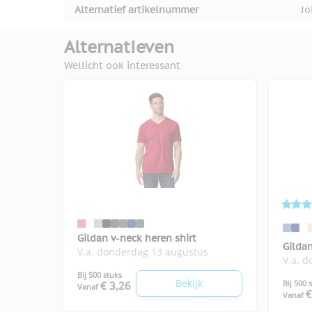
Alternatief artikelnummer
Jo
Alternatieven
Wellicht ook interessant
Gildan v-neck heren shirt
Gildan
V.a. donderdag 13 augustus
V.a. 
Bij 500 stuks
Bekijk
Bij 500 
€ 3,26
Vanaf
€
Vanaf