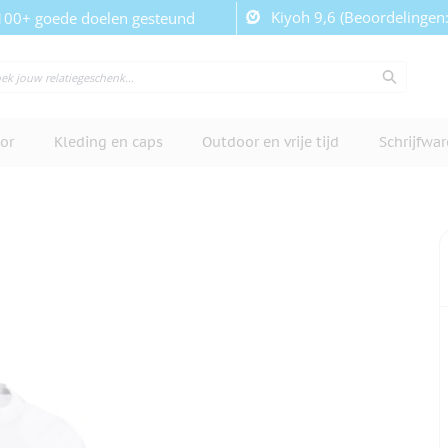
Kiyoh 9,6 (Beoordelingen
100+ goede doelen gesteund
or
Kleding en caps
Outdoor en vrije tijd
Schrijfwa
cherm te bekijken