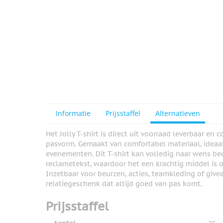
View larger image
View larger image
View larger image
Informatie
Prijsstaffel
Alternatieven
Het Jolly T-shirt is direct uit voorraad leverbaar e
pasvorm. Gemaakt van comfortabel materiaal, ideaal
View larger image
evenementen. Dit T-shirt kan volledig naar wens b
reclametekst, waardoor het een krachtig middel is
Inzetbaar voor beurzen, acties, teamkleding of givea
relatiegeschenk dat altijd goed van pas komt.
Prijsstaffel