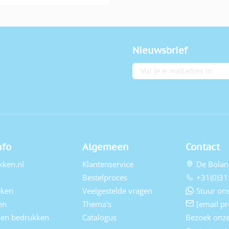
Nieuwsbrief
E-mailadres
nfo
Algemeen
Contact
kken.nl
Klantenservice
De Bolan
Bestelproces
+31(0)31
eken
Veelgestelde vragen
Stuur ons
en
Thema's
[email pr
elen bedrukken
Catalogus
Bezoek onz