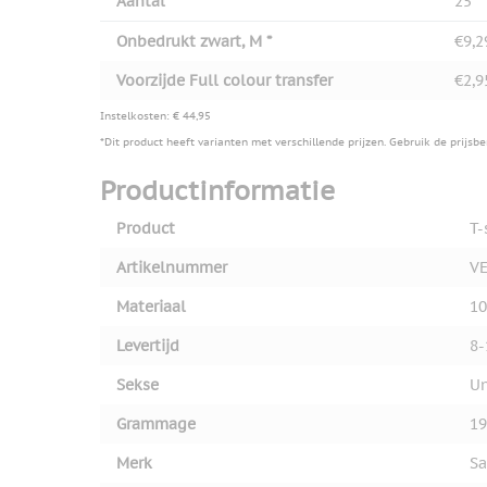
Aantal
25
Onbedrukt zwart, M *
€9,2
Voorzijde Full colour transfer
€2,9
Instelkosten: € 44,95
*Dit product heeft varianten met verschillende prijzen. Gebruik de prijsb
Productinformatie
Product
T-
Artikelnummer
VE
Materiaal
10
Levertijd
8-
Sekse
Un
Grammage
19
Merk
Sa