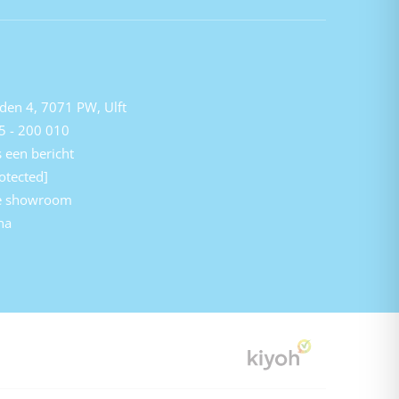
den 4, 7071 PW, Ulft
5 - 200 010
 een bericht
otected]
e showroom
na