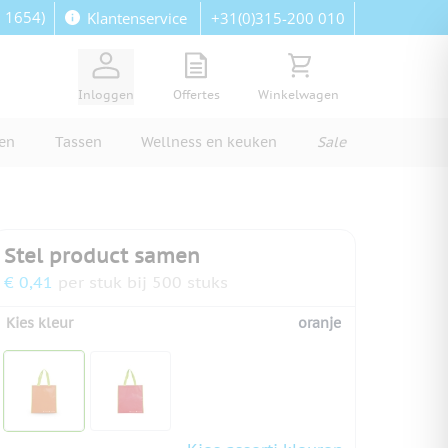
: 1654)
+31(0)315-200 010
Klantenservice
View quote, Quote is empty
Bekijk winkelwagen, Wi
Inloggen
Offertes
Winkelwagen
ren
Tassen
Wellness en keuken
Sale
Stel product samen
€ 0,41
per stuk bij 500 stuks
Kies kleur
oranje