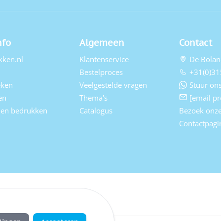
nfo
Algemeen
Contact
kken.nl
Klantenservice
De Bolan
Bestelproces
+31(0)31
eken
Veelgestelde vragen
Stuur ons
en
Thema's
[email pr
elen bedrukken
Catalogus
Bezoek onz
Contactpagi