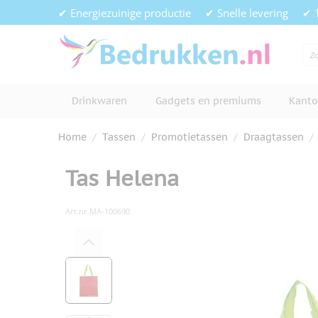
Ga naar de inhoud
✔ Energiezuinige productie
✔ Snelle levering
✔ 
Drinkwaren
Gadgets en premiums
Kanto
Home
/
Tassen
/
Promotietassen
/
Draagtassen
/
Tas Helena
Art.nr.
MA-100690
Hoofdafbeelding
Klik om afbeelding op volledig s
View larger image