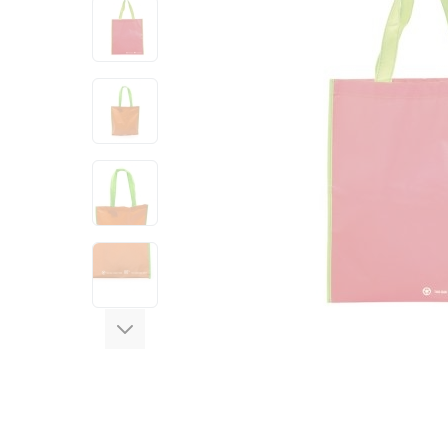
View larger image
View larger image
View larger image
View larger image
View larger image