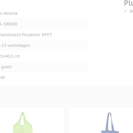
Pl
G
s Helena
A-100690
lamineerd Polyester RPET
-13 werkdagen
,5x40,5 cm
 gram
48