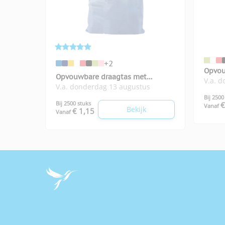
+2
Opvou
Opvouwbare draagtas met
V.a. 
boods
V.a. donderdag 13 augustus
karabijnhaakje
Bij 2500
Bij 2500 stuks
€
Vanaf
Bekijk
€ 1,15
Vanaf