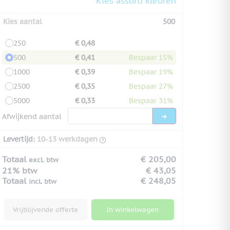
Kies assorti kleuren
Kies aantal
500
250
€ 0,48
500
€ 0,41
Bespaar 15%
1000
€ 0,39
Bespaar 19%
2500
€ 0,35
Bespaar 27%
5000
€ 0,33
Bespaar 31%
Afwijkend aantal
Levertijd:
10-13 werkdagen
Totaal
€ 205,00
excl. btw
21% btw
€ 43,05
Totaal
€ 248,05
incl. btw
Vrijblijvende offerte
In winkelwagen