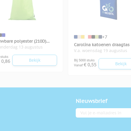
+7
wbare polyester (210D)
Carolina katoenen draagtas
donderdag 13 augustus
chappentas
V.a. woensdag 19 augustus
 stuks
Bekijk
Bij 5000 stuks
 0,86
Bekijk
€ 0,55
Vanaf
Nieuwsbrief
E-mailadres