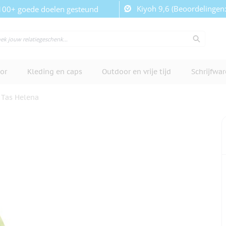
Kiyoh 9,6 (Beoordelingen
100+ goede doelen gesteund
or
Kleding en caps
Outdoor en vrije tijd
Schrijfwa
Tas Helena
cherm te bekijken