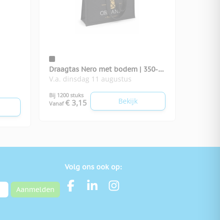
Draagtas Nero met bodem | 350-
V.a. dinsdag 11 augustus
grams
Bij 1200 stuks
Bekijk
€ 3,15
Vanaf
Volg ons ook op:
Aanmelden