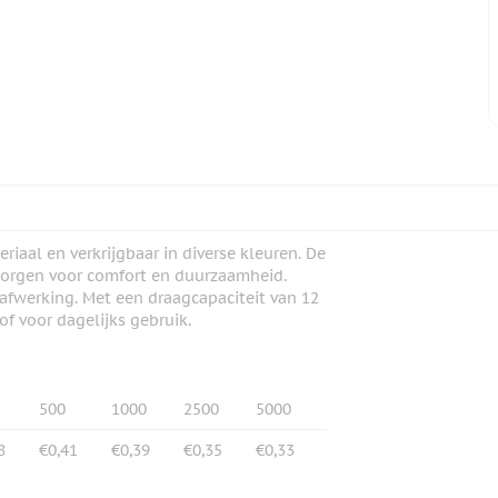
iaal en verkrijgbaar in diverse kleuren. De
zorgen voor comfort en duurzaamheid.
 afwerking. Met een draagcapaciteit van 12
f voor dagelijks gebruik.
500
1000
2500
5000
8
€0,41
€0,39
€0,35
€0,33