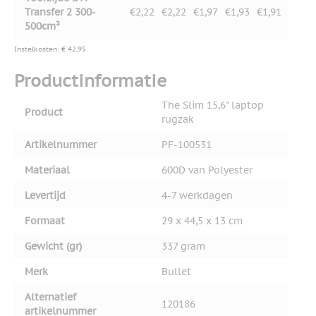
Transfer 2 300-
€2,22
€2,22
€1,97
€1,93
€1,91
500cm²
Instelkosten: € 42,95
Productinformatie
The Slim 15,6" laptop
Product
rugzak
Artikelnummer
PF-100531
Materiaal
600D van Polyester
Levertijd
4-7 werkdagen
Formaat
29 x 44,5 x 13 cm
Gewicht (gr)
337 gram
Merk
Bullet
Alternatief
120186
artikelnummer