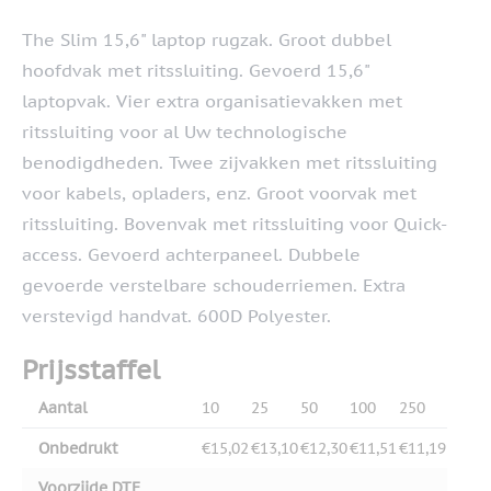
The Slim 15,6" laptop rugzak. Groot dubbel
hoofdvak met ritssluiting. Gevoerd 15,6"
laptopvak. Vier extra organisatievakken met
ritssluiting voor al Uw technologische
benodigdheden. Twee zijvakken met ritssluiting
voor kabels, opladers, enz. Groot voorvak met
ritssluiting. Bovenvak met ritssluiting voor Quick-
access. Gevoerd achterpaneel. Dubbele
gevoerde verstelbare schouderriemen. Extra
verstevigd handvat. 600D Polyester.
Prijsstaffel
Aantal
10
25
50
100
250
Onbedrukt
€15,02
€13,10
€12,30
€11,51
€11,19
Voorzijde DTF