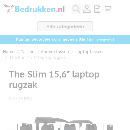
Ga naar de inhoud
View quote, Q
Bekijk wink
Alle categorieën
9,6
( 1654 reviews )
Klanten beoordelen ons met een
Home
/
Tassen
/
Andere tassen
/
Laptoptassen
/
The Slim 15,6" laptop rugzak
The Slim 15,6" laptop
rugzak
Art.nr.
PF-100531
Hoofdafbeelding
Klik om afbeelding op volledig scherm te bekijken
View larger image
View larger image
View larger image
View larger ima
View la