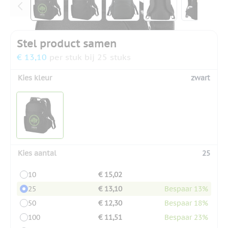
Stel product samen
€ 13,10
per stuk bij 25 stuks
Kies kleur
zwart
Kies aantal
25
10
€ 15,02
25
€ 13,10
Bespaar 13%
50
€ 12,30
Bespaar 18%
100
€ 11,51
Bespaar 23%