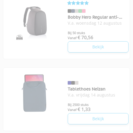
Bobby Hero Regular anti-
V.a. woensdag 12 augustus
diefstal rugzak
Bij 50 stuks
€ 70,56
Vanaf
Bekijk
Tablethoes Neizan
V.a. vrijdag 14 augustus
Bij 2500 stuks
€ 1,33
Vanaf
Bekijk