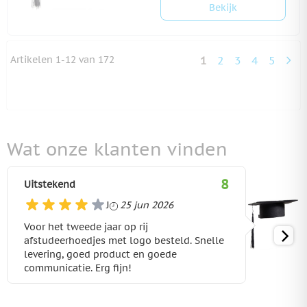
Bekijk
Artikelen
1
-
12
van
172
1
2
3
4
5
U lees momenteel 
Pagina
Pagina
Pagina
Pagina
Wat onze klanten vinden
8
Uitstekend
25 juni 2026
J
25 jun 2026
Voor het tweede jaar op rij
afstudeerhoedjes met logo besteld. Snelle
levering, goed product en goede
communicatie. Erg fijn!