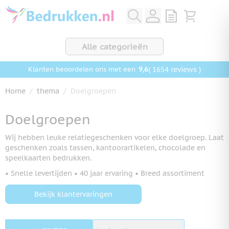
Ga naar de inhoud
View quote, Q
Bekijk wink
Alle categorieën
9,6
( 1654 reviews )
Klanten beoordelen ons met een
Home
/
thema
/
Doelgroepen
Doelgroepen
Wij hebben leuke relatiegeschenken voor elke doelgroep. Laat
geschenken zoals tassen, kantoorartikelen, chocolade en
speelkaarten bedrukken.
• Snelle levertijden • 40 jaar ervaring • Breed assortiment
Bekijk klantervaringen