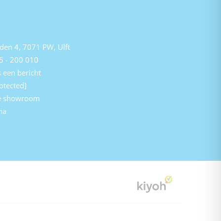
den 4, 7071 PW, Ulft
5 - 200 010
 een bericht
otected]
e showroom
na