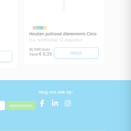
Houten potlood dierenvorm Circo
V.a. woensdag 12 augustus
Bij 5000 stuks
Bekijk
€ 0,33
Vanaf
Volg ons ook op:
Aanmelden