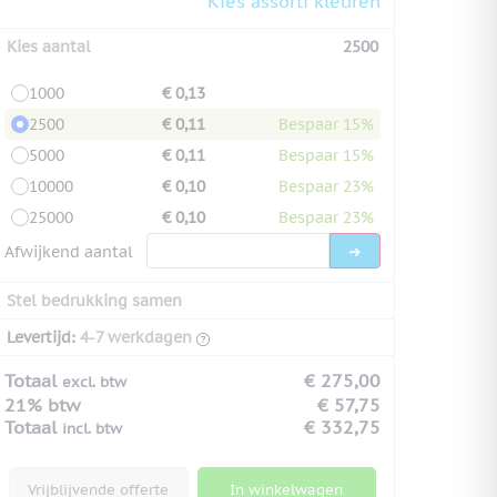
Kies assorti kleuren
Kies aantal
2500
1000
€ 0,13
2500
€ 0,11
Bespaar 15%
5000
€ 0,11
Bespaar 15%
10000
€ 0,10
Bespaar 23%
25000
€ 0,10
Bespaar 23%
Afwijkend aantal
Stel bedrukking samen
Levertijd:
4-7 werkdagen
Totaal
€ 275,00
excl. btw
21% btw
€ 57,75
Totaal
€ 332,75
incl. btw
Vrijblijvende offerte
In winkelwagen