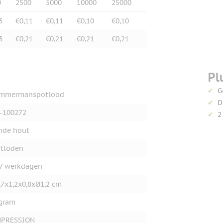
0
2500
5000
10000
25000
3
€0,11
€0,11
€0,10
€0,10
3
€0,21
€0,21
€0,21
€0,21
Pl
G
immermanspotlood
D
-100272
2
nde hout
tloden
7 werkdagen
,7x1,2x0,8xØ1,2 cm
gram
MPRESSION