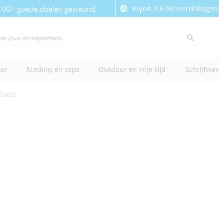
Kiyoh 9,6 (Beoordelingen
100+ goede doelen gesteund
or
Kleding en caps
Outdoor en vrije tijd
Schrijfwa
lood
cherm te bekijken