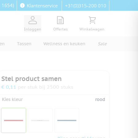
: 1654)
+31(0)315-200 010
Klantenservice
View quote, Quote is empty
Bekijk winkelwagen, Wi
Inloggen
Offertes
Winkelwagen
ren
Tassen
Wellness en keuken
Sale
Stel product samen
€ 0,11
per stuk bij 2500 stuks
Kies kleur
rood