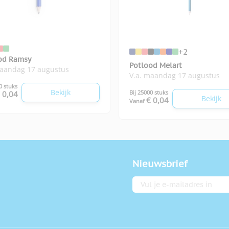
+2
od Ramsy
Potlood Melart
maandag 17 augustus
V.a. maandag 17 augustus
0 stuks
Bekijk
Bij 25000 stuks
 0,04
Bekijk
€ 0,04
Vanaf
Nieuwsbrief
E-mailadres