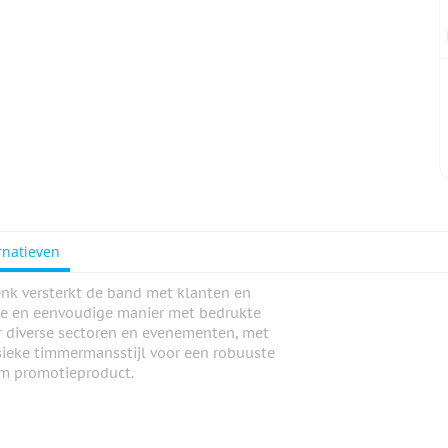
rnatieven
enk versterkt de band met klanten en
lle en eenvoudige manier met bedrukte
r diverse sectoren en evenementen, met
ssieke timmermansstijl voor een robuuste
am promotieproduct.