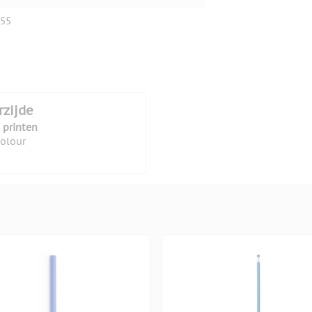
55
rzijde
 printen
colour