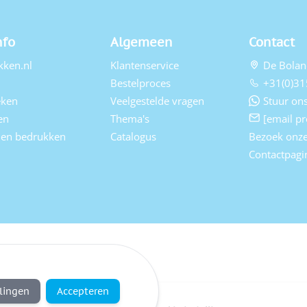
nfo
Algemeen
Contact
kken.nl
Klantenservice
De Bolan
Bestelproces
+31(0)31
eken
Veelgestelde vragen
Stuur ons
en
Thema's
[email pr
elen bedrukken
Catalogus
Bezoek onz
Contactpagi
llingen
Accepteren