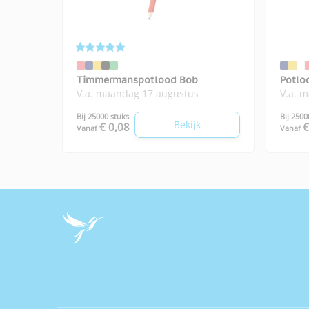
Timmermanspotlood Bob
Potlo
V.a. maandag 17 augustus
V.a. 
Bij 25000 stuks
Bij 2500
Bekijk
€ 0,08
€
Vanaf
Vanaf