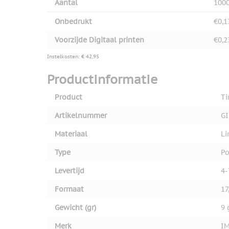
Aantal
100
Onbedrukt
€0,1
Voorzijde Digitaal printen
€0,2
Instelkosten: € 42,95
Productinformatie
Product
T
Artikelnummer
GI
Materiaal
Li
Type
Po
Levertijd
4-
Formaat
17
Gewicht (gr)
9 
Merk
I