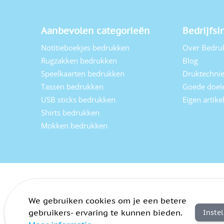
Aanbevolen categorieën
Bedrijfsi
Notitieboekjes bedrukken
Over Bedru
Rugzakken bedrukken
Blog
Speelkaarten bedrukken
Druktechni
Tassen bedrukken
Goede doel
USB sticks bedrukken
Eigen artik
Shirts bedrukken
Mokken bedrukken
We gebruiken cookies om je een betere
gebruikers- ervaring te kunnen bieden.
Inste