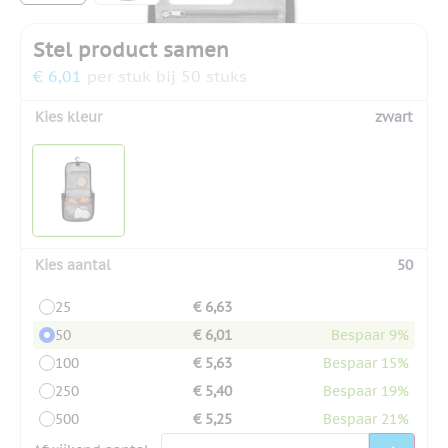
Stel product samen
€ 6,01
per stuk bij 50 stuks
Kies kleur
zwart
Kies aantal
50
25
€ 6,63
50
€ 6,01
Bespaar 9%
100
€ 5,63
Bespaar 15%
250
€ 5,40
Bespaar 19%
500
€ 5,25
Bespaar 21%