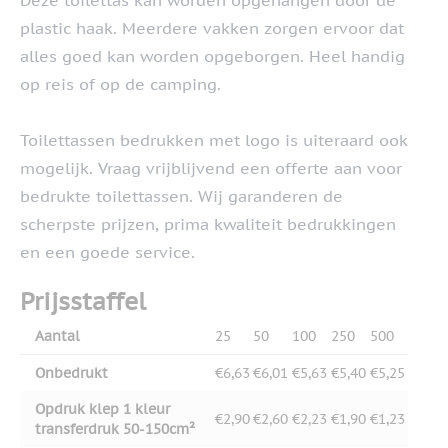
Deze toilettas kan worden opgehangen door de
plastic haak. Meerdere vakken zorgen ervoor dat
alles goed kan worden opgeborgen. Heel handig
op reis of op de camping.
Toilettassen bedrukken met logo is uiteraard ook
mogelijk. Vraag vrijblijvend een offerte aan voor
bedrukte toilettassen. Wij garanderen de
scherpste prijzen, prima kwaliteit bedrukkingen
en een goede service.
Prijsstaffel
Aantal
25
50
100
250
500
Onbedrukt
€6,63
€6,01
€5,63
€5,40
€5,25
Opdruk klep 1 kleur
€2,90
€2,60
€2,23
€1,90
€1,23
transferdruk 50-150cm²