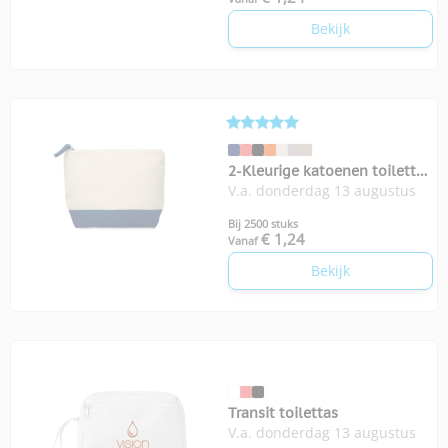
Bekijk
2-Kleurige katoenen toilettas
V.a. donderdag 13 augustus
Kleuren
Bij 2500 stuks
€ 1,24
Vanaf
Bekijk
Transit toilettas
V.a. donderdag 13 augustus