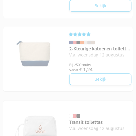
Bekijk
2-Kleurige katoenen toilettas
V.a. woensdag 12 augustus
Kleuren
Bij 2500 stuks
€ 1,24
Vanaf
Bekijk
Transit toilettas
V.a. woensdag 12 augustus