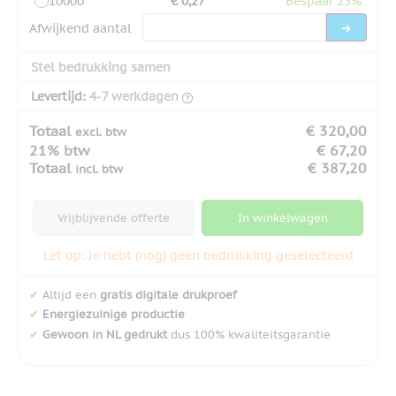
10000
€ 0,27
Bespaar 23%
Afwijkend aantal
Stel bedrukking samen
Levertijd:
4-7 werkdagen
Totaal
€ 320,00
excl. btw
21% btw
€ 67,20
Totaal
€ 387,20
incl. btw
Vrijblijvende offerte
In winkelwagen
Let op: Je hebt (nog) geen bedrukking geselecteerd
✔
Altijd een
gratis digitale drukproef
✔
Energiezuinige productie
✔
Gewoon in NL gedrukt
dus 100% kwaliteitsgarantie