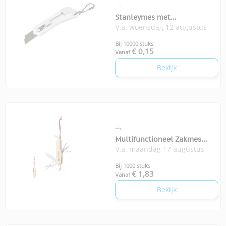
Stanleymes met
V.a. woensdag 12 augustus
sleutelhanger
Bij 10000 stuks
€ 0,15
Vanaf
Bekijk
Multifunctioneel Zakmes
V.a. maandag 17 augustus
Titan
Bij 1000 stuks
€ 1,83
Vanaf
Bekijk