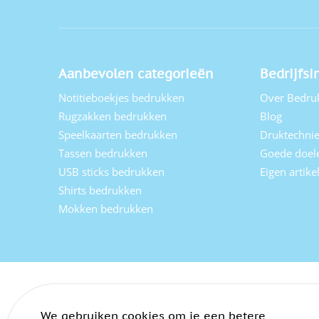
Aanbevolen categorieën
Bedrijfsi
Notitieboekjes bedrukken
Over Bedru
Rugzakken bedrukken
Blog
Speelkaarten bedrukken
Druktechni
Tassen bedrukken
Goede doel
USB sticks bedrukken
Eigen artik
Shirts bedrukken
Mokken bedrukken
We gebruiken cookies om je een betere