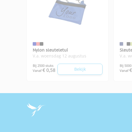
Nylon sleuteletui
Sleut
V.a. woensdag 12 augustus
V.a. 
en la
Bij 2500 stuks
Bij 5000
Bekijk
€ 0,58
€
Vanaf
Vanaf