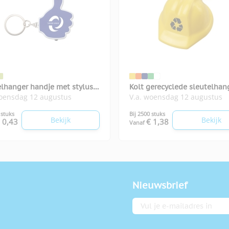
elhanger handje met stylus
Kolt gerecyclede sleutelhan
woensdag 12 augustus
V.a. woensdag 12 augustus
mpje
helm
 stuks
Bij 2500 stuks
Bekijk
Bekijk
 0,43
€ 1,38
Vanaf
Nieuwsbrief
E-mailadres