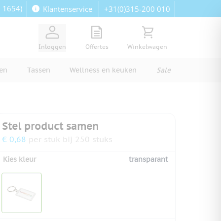
: 1654)
+31(0)315-200 010
Klantenservice
View quote, Quote is empty
Bekijk winkelwagen, Wi
Inloggen
Offertes
Winkelwagen
ren
Tassen
Wellness en keuken
Sale
Stel product samen
€ 0,68
per stuk bij 250 stuks
Kies kleur
transparant