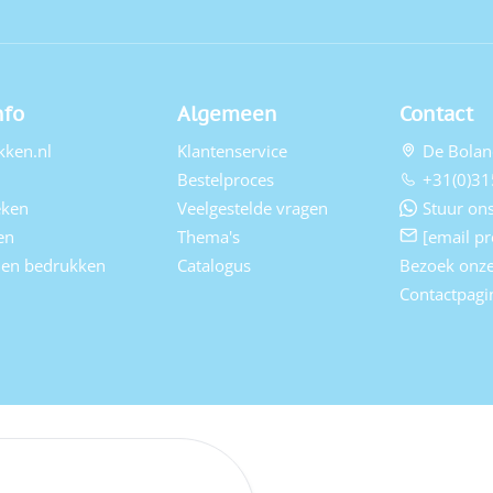
nfo
Algemeen
Contact
kken.nl
Klantenservice
De Bolan
Bestelproces
+31(0)31
eken
Veelgestelde vragen
Stuur ons
en
Thema's
[email pr
elen bedrukken
Catalogus
Bezoek onz
Contactpagi