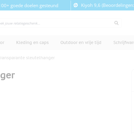
Kiyoh 9,6 (Beoordelingen
100+ goede doelen gesteund
or
Kleding en caps
Outdoor en vrije tijd
Schrijfwa
Transparante sleutelhanger
nger
cherm te bekijken