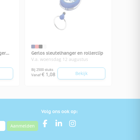
ger
Gerlos sleutelhanger en rollerclip
V.a. woensdag 12 augustus
Bij 2500 stuks
Bekijk
€ 1,08
Vanaf
Volg ons ook op:
Aanmelden