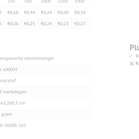
250
500
1000
2500
5000
9
€0,68
€0,44
€0,44
€0,40
€0,38
6
€0,26
€0,25
€0,24
€0,23
€0,23
Pl
I
ansparante sleutelhanger
K
O-100097
nststof
5 werkdagen
6x3,2x0,3 cm
 gram
0-36008-165