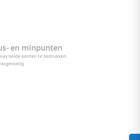
us- en minpunten
nlay beide kanten te bedrukken
rasgevoelig