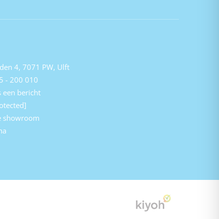
den 4, 7071 PW, Ulft
5 - 200 010
 een bericht
otected]
e showroom
na