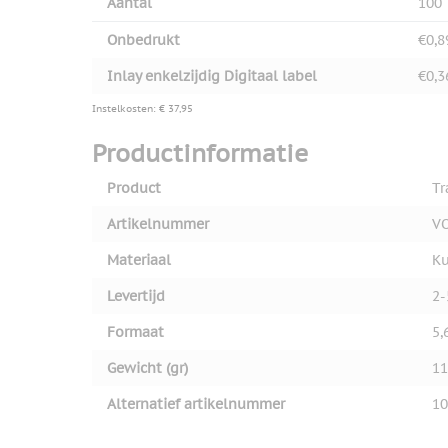
Aantal
100
Onbedrukt
€0,8
Inlay enkelzijdig Digitaal label
€0,3
Instelkosten: € 37,95
Productinformatie
Product
Tr
Artikelnummer
V
Materiaal
Ku
Levertijd
2-
Formaat
5,
Gewicht (gr)
11
Alternatief artikelnummer
10