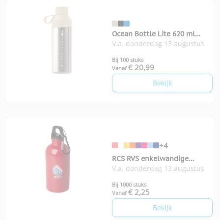
Ocean Bottle Lite 620 ml
V.a. donderdag 13 augustus
waterfles
Bij 100 stuks
€ 20,99
Vanaf
Bekijk
+4
RCS RVS enkelwandige
V.a. donderdag 13 augustus
waterfles Oregon 400 ml
Bij 1000 stuks
€ 2,25
Vanaf
Bekijk