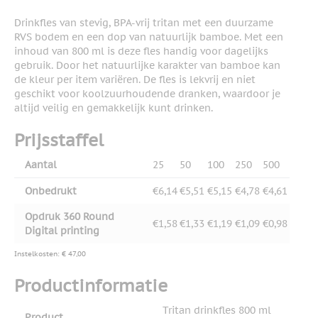
Drinkfles van stevig, BPA-vrij tritan met een duurzame
RVS bodem en een dop van natuurlijk bamboe. Met een
inhoud van 800 ml is deze fles handig voor dagelijks
gebruik. Door het natuurlijke karakter van bamboe kan
de kleur per item variëren. De fles is lekvrij en niet
geschikt voor koolzuurhoudende dranken, waardoor je
altijd veilig en gemakkelijk kunt drinken.
Prijsstaffel
Aantal
25
50
100
250
500
Onbedrukt
€6,14
€5,51
€5,15
€4,78
€4,61
Opdruk 360 Round
€1,58
€1,33
€1,19
€1,09
€0,98
Digital printing
Instelkosten: € 47,00
Productinformatie
Tritan drinkfles 800 ml
Product