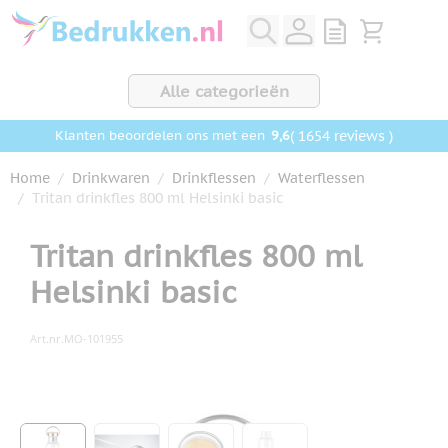
Ga naar de inhoud
View quote, Q
Bekijk wink
Alle categorieën
9,6
( 1654 reviews )
Klanten beoordelen ons met een
Home
/
Drinkwaren
/
Drinkflessen
/
Waterflessen
/
Tritan drinkfles 800 ml Helsinki basic
Tritan drinkfles 800 ml
Helsinki basic
Art.nr.
MO-101955
Hoofdafbeelding
Klik om afbeelding op volledig scherm te bekijken
View larger image
View larger image
View larger image
View larger image