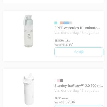
RPET waterfles Illuminate
V.a. donderdag 13 augustus
600 ml
Bij 500 stuks
€ 2,97
Vanaf
Bekijk
Stanley IceFlow™ 2.0 700 ml
V.a. donderdag 13 augustus
waterfles
Bij 50 stuks
€ 37,36
Vanaf