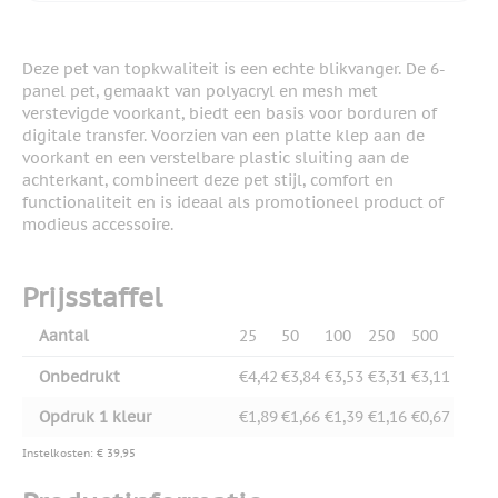
Deze pet van topkwaliteit is een echte blikvanger. De 6-
panel pet, gemaakt van polyacryl en mesh met
verstevigde voorkant, biedt een basis voor borduren of
digitale transfer. Voorzien van een platte klep aan de
voorkant en een verstelbare plastic sluiting aan de
achterkant, combineert deze pet stijl, comfort en
functionaliteit en is ideaal als promotioneel product of
modieus accessoire.
Prijsstaffel
Aantal
25
50
100
250
500
Onbedrukt
€4,42
€3,84
€3,53
€3,31
€3,11
Opdruk 1 kleur
€1,89
€1,66
€1,39
€1,16
€0,67
Instelkosten: € 39,95