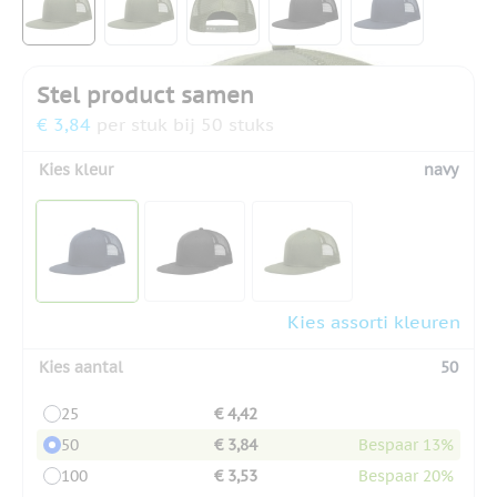
Stel product samen
€ 3,84
per stuk bij 50 stuks
Kies kleur
navy
Kies assorti kleuren
Kies aantal
50
25
€ 4,42
50
€ 3,84
Bespaar 13%
100
€ 3,53
Bespaar 20%