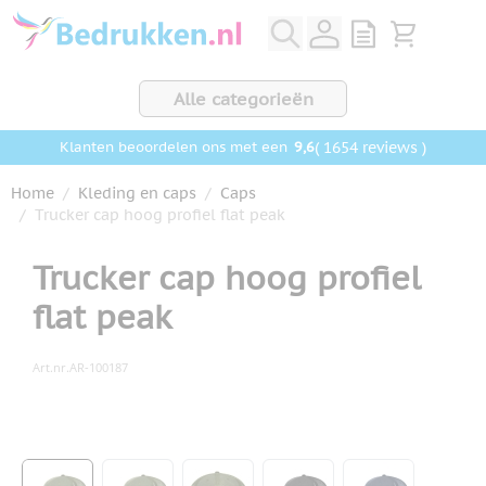
Ga naar de inhoud
View quote, Q
Bekijk wink
Alle categorieën
9,6
( 1654 reviews )
Klanten beoordelen ons met een
Home
/
Kleding en caps
/
Caps
/
Trucker cap hoog profiel flat peak
Trucker cap hoog profiel
flat peak
Art.nr.
AR-100187
Hoofdafbeelding
Klik om afbeelding op volledig scherm te bekijken
View larger image
View larger image
View larger image
View larger image
View larger