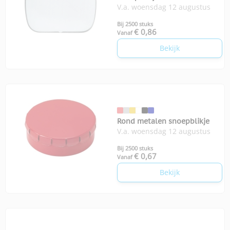
V.a. woensdag 12 augustus
100 suikervrije mintjes
Bij 2500 stuks
€ 0,86
Vanaf
Bekijk
Rond metalen snoepblikje
V.a. woensdag 12 augustus
Bij 2500 stuks
€ 0,67
Vanaf
Bekijk