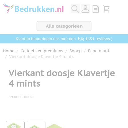
Ga naar de inhoud
View quote, Q
Bekijk wink
Alle categorieën
9,6
( 1654 reviews )
Klanten beoordelen ons met een
Home
/
Gadgets en premiums
/
Snoep
/
Pepermunt
/
Vierkant doosje Klavertje 4 mints
Vierkant doosje Klavertje
4 mints
Art.nr.
PC-100007
Hoofdafbeelding
Klik om afbeelding op volledig scherm te bekijken
View larger image
View larger image