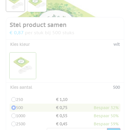
Stel product samen
€ 0,87
per stuk bij 500 stuks
Kies kleur
wit
Kies aantal
500
250
€ 1,10
500
€ 0,75
Bespaar 32%
1000
€ 0,55
Bespaar 50%
2500
€ 0,45
Bespaar 59%