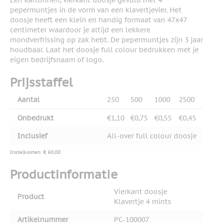
Een kartonnen, vierkant doosje gevuld met 4
pepermuntjes in de vorm van een klavertjevier. Het
doosje heeft een klein en handig formaat van 47x47
centimeter waardoor je altijd een lekkere
mondverfrissing op zak hebt. De pepermuntjes zijn 3 jaar
houdbaar. Laat het doosje full colour bedrukken met je
eigen bedrijfsnaam of logo.
Prijsstaffel
Aantal
250
500
1000
2500
Onbedrukt
€1,10
€0,75
€0,55
€0,45
Inclusief
All-over full colour doosje
Instelkosten: € 60,00
Productinformatie
Vierkant doosje
Product
Klavertje 4 mints
Artikelnummer
PC-100007