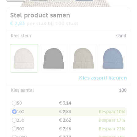
Stel product samen
€ 2,83
per stuk bij 100 stuks
Kies kleur
sand
Kies assorti kleuren
Kies aantal
100
50
€ 3,14
100
€ 2,83
Bespaar 10%
250
€ 2,62
Bespaar 17%
500
€ 2,46
Bespaar 22%