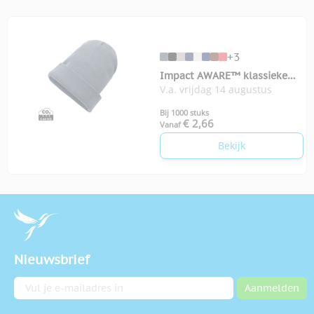
+3
Impact AWARE™ klassieke
V.a. vrijdag 14 augustus
omslagbeanie
Bij 1000 stuks
€ 2,66
Vanaf
Bekijk
Nieuwsbrief
E-mailadres
Aanmelden