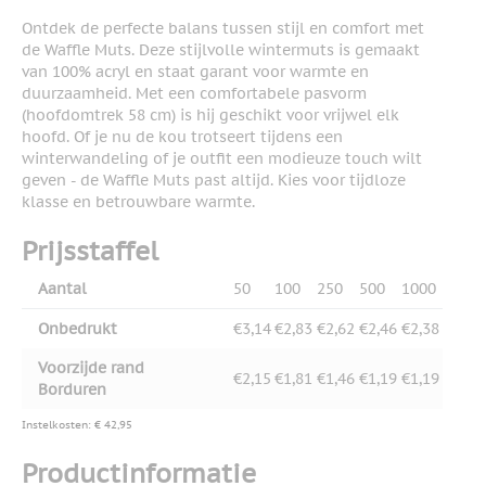
Ontdek de perfecte balans tussen stijl en comfort met
de Waffle Muts. Deze stijlvolle wintermuts is gemaakt
van 100% acryl en staat garant voor warmte en
duurzaamheid. Met een comfortabele pasvorm
(hoofdomtrek 58 cm) is hij geschikt voor vrijwel elk
hoofd. Of je nu de kou trotseert tijdens een
winterwandeling of je outfit een modieuze touch wilt
geven - de Waffle Muts past altijd. Kies voor tijdloze
klasse en betrouwbare warmte.
Prijsstaffel
Aantal
50
100
250
500
1000
Onbedrukt
€3,14
€2,83
€2,62
€2,46
€2,38
Voorzijde rand
€2,15
€1,81
€1,46
€1,19
€1,19
Borduren
Instelkosten: € 42,95
Productinformatie