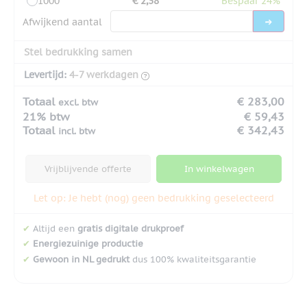
1000
€ 2,38
Bespaar 24%
Afwijkend aantal
Stel bedrukking samen
Levertijd:
4-7 werkdagen
Totaal
€ 283,00
excl. btw
21% btw
€ 59,43
Totaal
€ 342,43
incl. btw
Vrijblijvende offerte
In winkelwagen
Let op: Je hebt (nog) geen bedrukking geselecteerd
✔
Altijd een
gratis digitale drukproef
✔
Energiezuinige productie
✔
Gewoon in NL gedrukt
dus 100% kwaliteitsgarantie