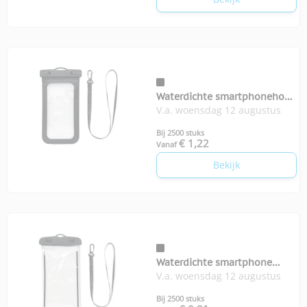
Waterdichte smartphonehoes
V.a. woensdag 12 augustus
Smag
Bij 2500 stuks
€ 1,22
Vanaf
Bekijk
Waterdichte smartphone
V.a. woensdag 12 augustus
hoes Smag large
Bij 2500 stuks