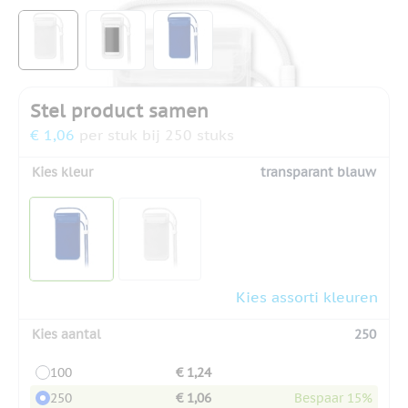
View larger image
View larger image
View larger image
Stel product samen
€ 1,06
per stuk bij 250 stuks
Kies kleur
transparant blauw
Kies assorti kleuren
Kies aantal
250
100
€ 1,24
250
€ 1,06
Bespaar 15%