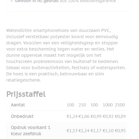
✔
Gewoon in NL gedrukt
dus 100% kwaliteitsgarantie
Waterdichte smartphonehoes van duurzaam PVC,
inclusief verstelbaar polyester koord voor eenvoudig
dragen. Voorzien van een veiligheidsgesp en stopper
voor extra bescherming tegen water en verlies. Het
dunne oppervlak maakt het mogelijk om het
touchscreen probleemloos van buitenaf te bedienen.
Ideaal voor buitenactiviteiten, festivals of watersporten.
De hoes is een praktisch, betrouwbaar en slim
relatiegeschenk.
Prijsstaffel
Aantal
100
250
500
1000
2500
Onbedrukt
€1,24
€1,06
€0,99
€0,92
€0,89
Opdruk voorkant 1
€1,53
€1,24
€1,17
€1,10
€0,95
kleur zeefdruk