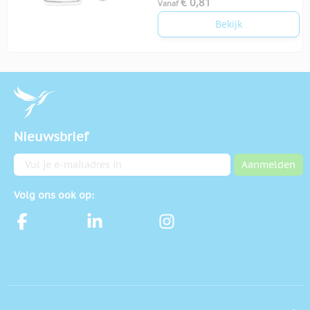
€ 0,81
Vanaf
Bekijk
Nieuwsbrief
E-mailadres
Aanmelden
Volg ons ook op: