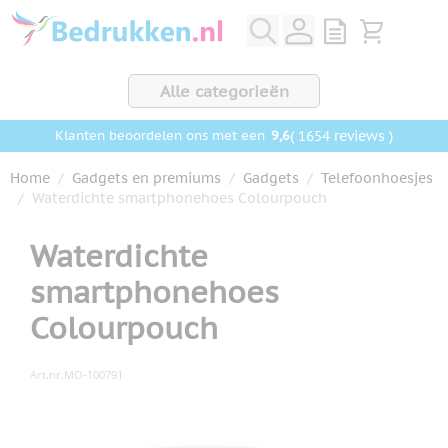
Ga naar de inhoud
View quote, Q
Bekijk wink
Alle categorieën
9,6
( 1654 reviews )
Klanten beoordelen ons met een
Home
/
Gadgets en premiums
/
Gadgets
/
Telefoonhoesjes
/
Waterdichte smartphonehoes Colourpouch
Waterdichte
smartphonehoes
Colourpouch
Art.nr.
MO-100791
Hoofdafbeelding
Klik om afbeelding op volledig scherm te bekijken