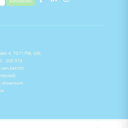
Aanmelden
den 4, 7071 PW, Ulft
5 - 200 010
 een bericht
otected]
e showroom
na