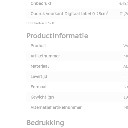
Onbedrukt
€45,
Opdruk voorkant Digitaal label 0-25cm²
€1,2
Instelkosten: € 52,00
Productinformatie
Product
We
Artikelnummer
M
Materiaal
A
Levertijd
4-
Formaat
6 
Gewicht (gr)
19
Alternatief artikelnummer
M
Bedrukking