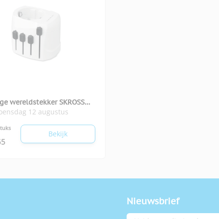
ige wereldstekker SKROSS®
woensdag 12 augustus
stuks
Bekijk
65
Nieuwsbrief
E-mailadres