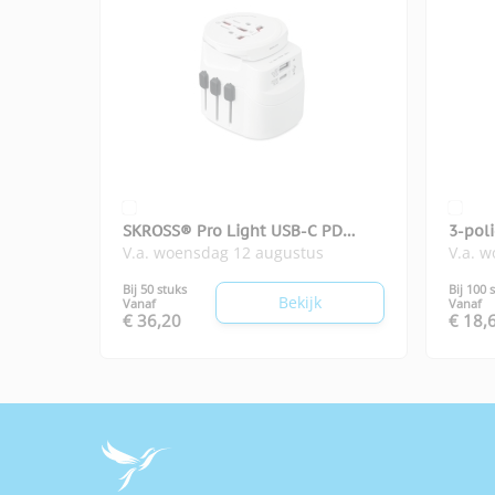
SKROSS® Pro Light USB-C PD
3-pol
V.a. woensdag 12 augustus
V.a. 
reisadapter 30W
PRO
Bij 50 stuks
Bij 100 
Bekijk
Vanaf
Vanaf
€ 36,20
€ 18,