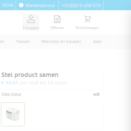
: 1654)
+31(0)315-200 010
Klantenservice
View quote, Quote is empty
Bekijk winkelwagen, Wi
Inloggen
Offertes
Winkelwagen
ren
Tassen
Wellness en keuken
Sale
Stel product samen
€ 40,85
per stuk bij 10 stuks
Kies kleur
wit