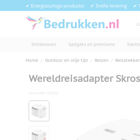
Ga naar de inhoud
✔ Energiezuinige productie
✔ Snelle levering
✔ 
Drinkwaren
Gadgets en premiums
Kanto
Home
/
Outdoor en vrije tijd
/
Reizen
/
Reisstekker
Wereldreisadapter Skro
Art.nr.
MO-102532
Hoofdafbeelding
Klik om afbeelding op volledig s
View larger image
View larger image