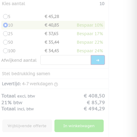
Kies aantal
10
5
€ 45,28
10
€ 40,85
Bespaar 10%
25
€ 37,65
Bespaar 17%
50
€ 35,44
Bespaar 22%
100
€ 34,45
Bespaar 24%
Afwijkend aantal
Stel bedrukking samen
Levertijd:
4-7 werkdagen
Totaal
€ 408,50
excl. btw
21% btw
€ 85,79
Totaal
€ 494,29
incl. btw
Vrijblijvende offerte
In winkelwagen