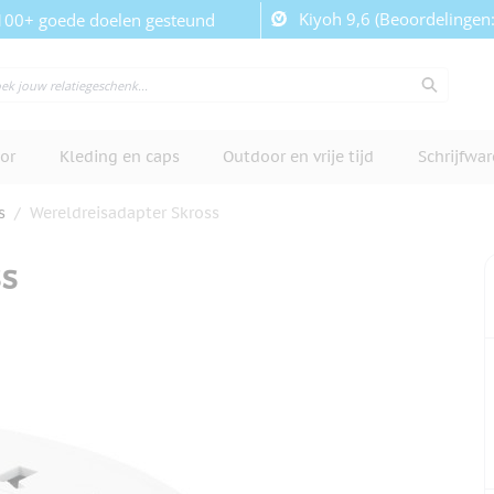
Kiyoh 9,6 (Beoordelingen
100+ goede doelen gesteund
or
Kleding en caps
Outdoor en vrije tijd
Schrijfwa
s
/
Wereldreisadapter Skross
ss
cherm te bekijken