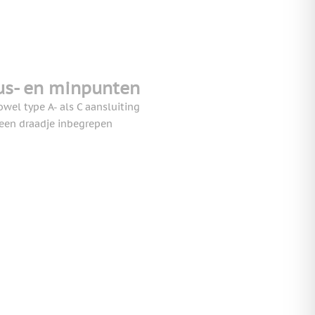
us- en minpunten
owel type A- als C aansluiting
een draadje inbegrepen