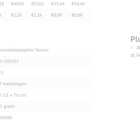
28
€40,85
€37,65
€35,44
€34,45
6
€1,26
€1,26
€0,90
€0,88
Pl
Z
reldreisadapter Skross
G
O-102532
BS
7 werkdagen
x 5,5 x 7,6 cm
1 gram
O6880