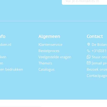
nfo
Algemeen
Contact
kken.nl
Klantenservice
De Bolan
Bestelproces
+31(0)31
eken
Veelgestelde vragen
Stuur ons
en
Thema's
[email pr
elen bedrukken
Catalogus
Bezoek onz
Contactpagi