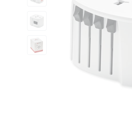
View larger image
View larger image