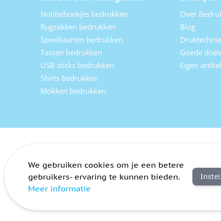
Notitieboekjes bedrukken
Over Bedru
Rugzakken bedrukken
Blog
Speelkaarten bedrukken
Druktechni
Tassen bedrukken
Goede doel
USB sticks bedrukken
Eigen artik
Shirts bedrukken
Mokken bedrukken
We gebruiken cookies om je een betere
gebruikers- ervaring te kunnen bieden.
Inste
Meer informatie
Algemene voorwaarden
Privacy
Sitemap