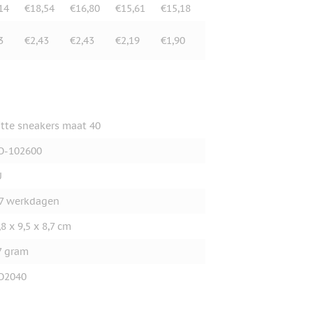
14
€18,54
€16,80
€15,61
€15,18
3
€2,43
€2,43
€2,19
€1,90
tte sneakers maat 40
O-102600
U
7 werkdagen
,8 x 9,5 x 8,7 cm
7 gram
O2040