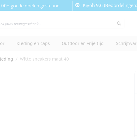
Kiyoh 9,6 (Beoordelingen
100+ goede doelen gesteund
or
Kleding en caps
Outdoor en vrije tijd
Schrijfwa
leding
/
Witte sneakers maat 40
cherm te bekijken