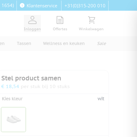
: 1654)
+31(0)315-200 010
Klantenservice
View quote, Quote is empty
Bekijk winkelwagen, Wi
Inloggen
Offertes
Winkelwagen
ren
Tassen
Wellness en keuken
Sale
Stel product samen
€ 18,54
per stuk bij 10 stuks
Kies kleur
wit