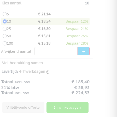
Kies aantal
10
5
€ 21,14
10
€ 18,54
Bespaar 12%
25
€ 16,80
Bespaar 21%
50
€ 15,61
Bespaar 26%
100
€ 15,18
Bespaar 28%
Afwijkend aantal
Stel bedrukking samen
Levertijd:
4-7 werkdagen
Totaal
€ 185,40
excl. btw
21% btw
€ 38,93
Totaal
€ 224,33
incl. btw
Vrijblijvende offerte
In winkelwagen