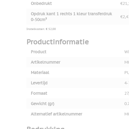
Onbedrukt
€21,
Opdruk kant 1 rechts 1 kleur transferdruk
€2,4
0-50cm²
Instelkosten: € 52,00
Productinformatie
Product
Wi
Artikelnummer
M
Materiaal
P
Levertijd
4-
Formaat
27
Gewicht (gr)
0.
Alternatief artikelnummer
M