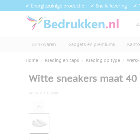
Ga naar de inhoud
✔ Energiezuinige productie
✔ Snelle levering
✔ 
Drinkwaren
Gadgets en premiums
Kanto
Home
/
Kleding en caps
/
Kleding op type
/
Werkk
Witte sneakers maat 40
Art.nr.
MO-102600
Hoofdafbeelding
Klik om afbeelding op volledig s
View larger image