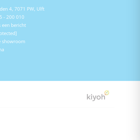
den 4, 7071 PW, Ulft
5 - 200 010
 een bericht
otected]
e showroom
na