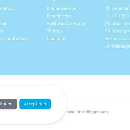
kken.nl
Klantenservice
De Bolan
Bestelproces
+31(0)31
eken
Veelgestelde vragen
Stuur ons
en
Thema's
[email pr
elen bedrukken
Catalogus
Bezoek onz
Contactpagi
llingen
Accepteren
Copyright Bedrukken.nl
Pas cookie instellingen aan