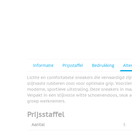
View larger image
Informatie
Prijsstaffel
Bedrukking
Alte
Lichte en comfortabele sneakers die vervaardigd zi
slijtvaste rubberen zool voor optimale grip. Voorzie
moderne, sportieve uitstraling. Deze sneakers in maa
Verpakt in een stijlvolle witte schoenendoos, leuk 
groep werknemers.
Prijsstaffel
Aantal
5