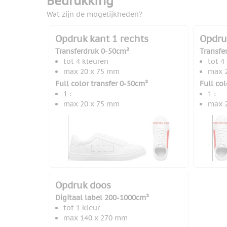
Bedrukking
Wat zijn de mogelijkheden?
Opdruk kant 1 rechts
Opdruk
Transferdruk 0-50cm²
Transfe
tot 4 kleuren
tot 4
max 20 x 75 mm
max 
Full color transfer 0-50cm²
Full co
1 :
1 :
max 20 x 75 mm
max 
Opdruk doos
Digitaal label 200-1000cm²
tot 1 kleur
max 140 x 270 mm