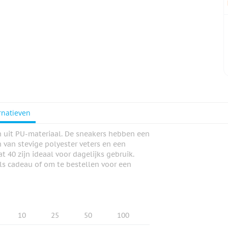
rnatieven
jn uit PU-materiaal. De sneakers hebben een
n van stevige polyester veters en een
t 40 zijn ideaal voor dagelijks gebruik.
als cadeau of om te bestellen voor een
10
25
50
100