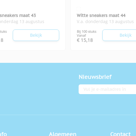
 sneakers maat 43
Witte sneakers maat 44
donderdag 13 augustus
V.a. donderdag 13 augustus
stuks
Bij 100 stuks
Bekijk
Bekijk
Vanaf
18
€ 15,18
Nieuwsbrief
E-mailadres
nfo
Algemeen
Contact