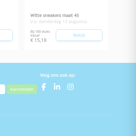
Witte sneakers maat 45
V.a. donderdag 13 augustus
Bij 100 stuks
Bekijk
Vanaf
€ 15,18
Volg ons ook op:
Aanmelden