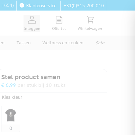
: 1654)
+31(0)315-200 010
Klantenservice
View quote, Quote is empty
Bekijk winkelwagen, Wi
Inloggen
Offertes
Winkelwagen
ren
Tassen
Wellness en keuken
Sale
Stel product samen
€ 6,99
per stuk bij 10 stuks
Kies kleur