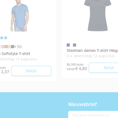
+30
Stedman dames T-shirt Meg
 Softstyle T-shirt
V.a. woensdag 12 augustus
woensdag 12 augustus
Bij 500 stuks
Bekijk
stuks
€ 4,80
Vanaf
Bekijk
 2,37
Nieuwsbrief
E-mailadres