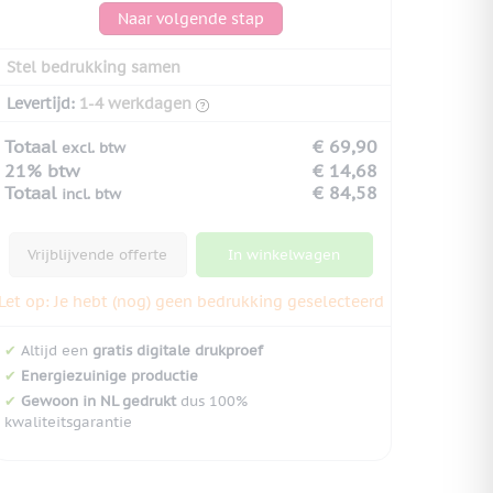
Naar volgende stap
Stel bedrukking samen
Levertijd:
1-4 werkdagen
Totaal
€ 69,90
excl. btw
21% btw
€ 14,68
Totaal
€ 84,58
incl. btw
Vrijblijvende offerte
In winkelwagen
Let op: Je hebt (nog) geen bedrukking geselecteerd
✔
Altijd een
gratis digitale drukproef
✔
Energiezuinige productie
✔
Gewoon in NL gedrukt
dus 100%
kwaliteitsgarantie