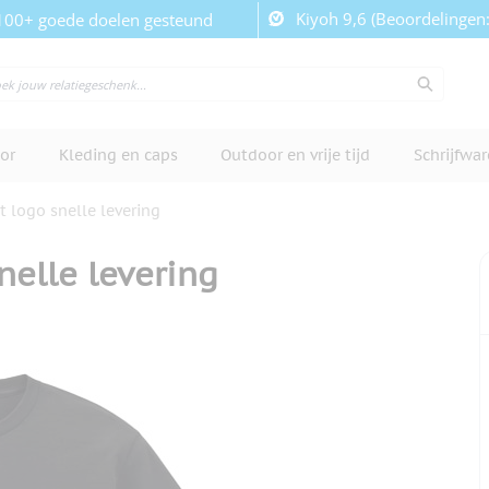
Kiyoh 9,6 (Beoordelingen
100+ goede doelen gesteund
or
Kleding en caps
Outdoor en vrije tijd
Schrijfwa
t logo snelle levering
nelle levering
cherm te bekijken