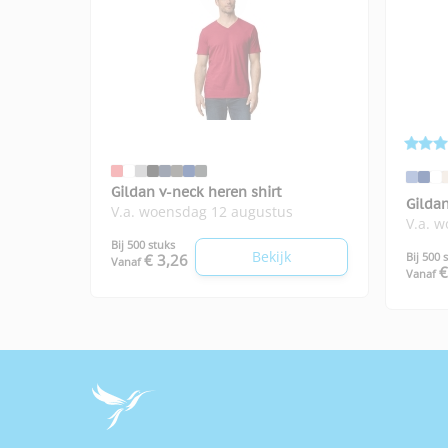
Gildan v-neck heren shirt
Gildan
V.a. woensdag 12 augustus
V.a. 
Bij 500 stuks
Bekijk
Bij 500 
€ 3,26
Vanaf
€
Vanaf