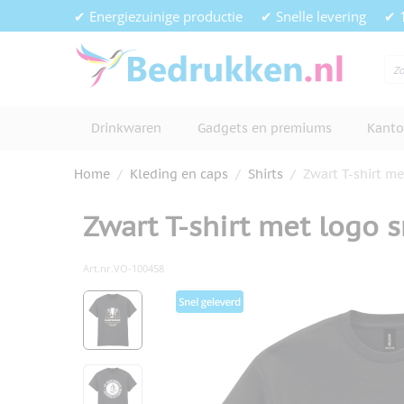
Ga naar de inhoud
✔ Energiezuinige productie
✔ Snelle levering
✔ 
Drinkwaren
Gadgets en premiums
Kanto
Home
/
Kleding en caps
/
Shirts
/
Zwart T-shirt me
Zwart T-shirt met logo s
Art.nr.
VO-100458
Hoofdafbeelding
Klik om afbeelding op volledig s
View larger image
View larger image