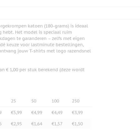
orgekrompen katoen (180-grams) is ideaal
 hebt. Het model is speciaal ruim
kdagen te garanderen – zelfs met eigen
 dé keuze voor lastminute bestellingen,
 ontvang jouw T-shirts met logo razendsnel
an € 1,00 per stuk berekend (deze wordt
25
50
100
250
9
€5,99
€4,99
€4,49
€3,99
6
€2,95
€1,64
€1,57
€1,50