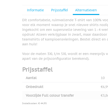
Informatie
Prijsstaffel
Alternatieven
Dit comfortabele, ruimvallende T-shirt van 100% vo
voor elk moment waarop je snel nieuwe shirts nodig
ingekocht om een supersnelle levering van 1–4 wer
opdruk! Alleen verkrijgbaar in zwart, maar daardoor
teamshirts of kampioensvieringen. Bestel direct en
aan huis!
Voor de maten 3XL t/m 5XL wordt er een meerprijs v
apart van de prijsconfigurator berekend).
Prijsstaffel
Aantal
10
Onbedrukt
€6,9
Voorzijde Full colour transfer
€3,8
Instelkosten: € 44,95