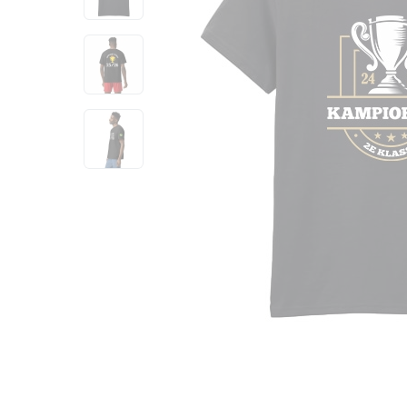
View larger image
View larger image