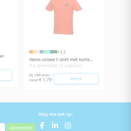
+12
an
Heros unisex t-shirt met korte
V.a. woensdag 12 augustus
mouwen
Bij 1000 stuks
Bekijk
€ 1,79
Vanaf
Volg ons ook op:
Aanmelden