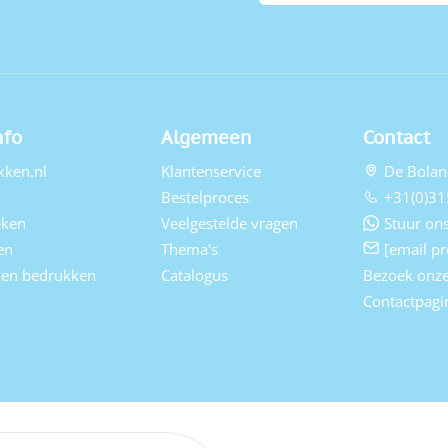
nfo
Algemeen
Contact
kken.nl
Klantenservice
De Bolan
Bestelproces
+31(0)31
eken
Veelgestelde vragen
Stuur ons
en
Thema's
[email pr
elen bedrukken
Catalogus
Bezoek onz
Contactpagi