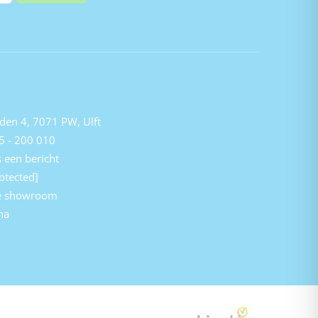
den 4, 7071 PW, Ulft
5 - 200 010
 een bericht
otected]
e showroom
na