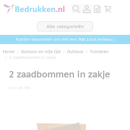
Ga naar de inhoud
View quote, Q
Bekijk wink
Alle categorieën
9,6
( 1654 reviews )
Klanten beoordelen ons met een
Home
/
Outdoor en vrije tijd
/
Outdoor
/
Tuinieren
/
2 zaadbommen in zakje
2 zaadbommen in zakje
Art.nr.
ZB-1005
Hoofdafbeelding
Klik om afbeelding op volledig scherm te bekijken