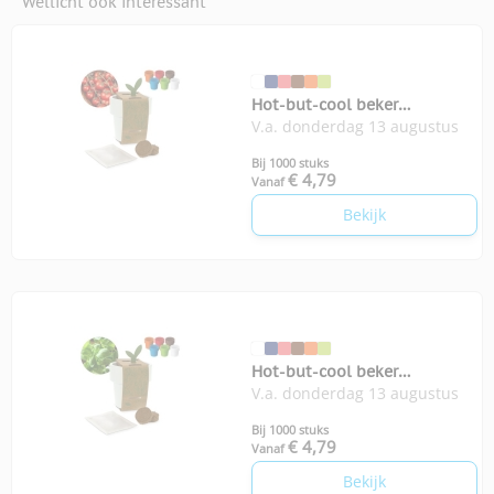
Wellicht ook interessant
Hot-but-cool beker
V.a. donderdag 13 augustus
kerstomatenzaadjes
Bij 1000 stuks
€ 4,79
Vanaf
Bekijk
Hot-but-cool beker
V.a. donderdag 13 augustus
basilicumzaadjes
Bij 1000 stuks
€ 4,79
Vanaf
Bekijk