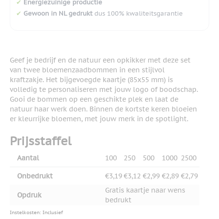
✔
Energiezuinige productie
✔
Gewoon in NL gedrukt
dus 100% kwaliteitsgarantie
Geef je bedrijf en de natuur een opkikker met deze set
van twee bloemenzaadbommen in een stijlvol
kraftzakje. Het bijgevoegde kaartje (85x55 mm) is
volledig te personaliseren met jouw logo of boodschap.
Gooi de bommen op een geschikte plek en laat de
natuur haar werk doen. Binnen de kortste keren bloeien
er kleurrijke bloemen, met jouw merk in de spotlight.
Prijsstaffel
Aantal
100
250
500
1000
2500
Onbedrukt
€3,19
€3,12
€2,99
€2,89
€2,79
Gratis kaartje naar wens
Opdruk
bedrukt
Instelkosten: Inclusief