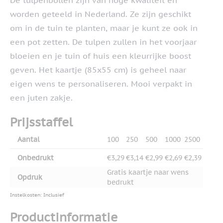
De tulpenbollen zijn van hoge kwaliteit en
worden geteeld in Nederland. Ze zijn geschikt
om in de tuin te planten, maar je kunt ze ook in
een pot zetten. De tulpen zullen in het voorjaar
bloeien en je tuin of huis een kleurrijke boost
geven. Het kaartje (85x55 cm) is geheel naar
eigen wens te personaliseren. Mooi verpakt in
een juten zakje.
Prijsstaffel
Aantal
100
250
500
1000
2500
Onbedrukt
€3,29
€3,14
€2,99
€2,69
€2,39
Gratis kaartje naar wens
Opdruk
bedrukt
Instelkosten: Inclusief
Productinformatie