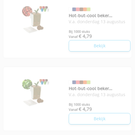
Hot-but-cool beker
V.a. donderdag 13 augustus
kerstomatenzaadjes
Bij 1000 stuks
€ 4,79
Vanaf
Bekijk
Hot-but-cool beker
V.a. donderdag 13 augustus
basilicumzaadjes
Bij 1000 stuks
€ 4,79
Vanaf
Bekijk