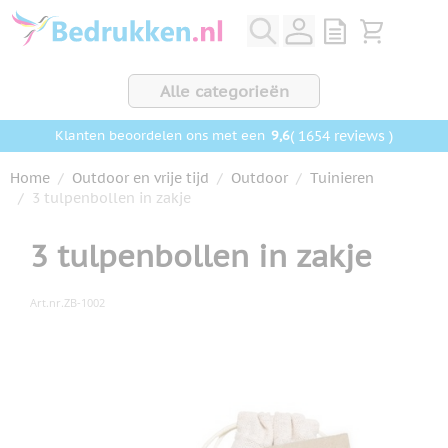
Ga naar de inhoud
View quote, Q
Bekijk wink
Alle categorieën
9,6
( 1654 reviews )
Klanten beoordelen ons met een
Home
/
Outdoor en vrije tijd
/
Outdoor
/
Tuinieren
/
3 tulpenbollen in zakje
3 tulpenbollen in zakje
Art.nr.
ZB-1002
Hoofdafbeelding
Klik om afbeelding op volledig scherm te bekijken