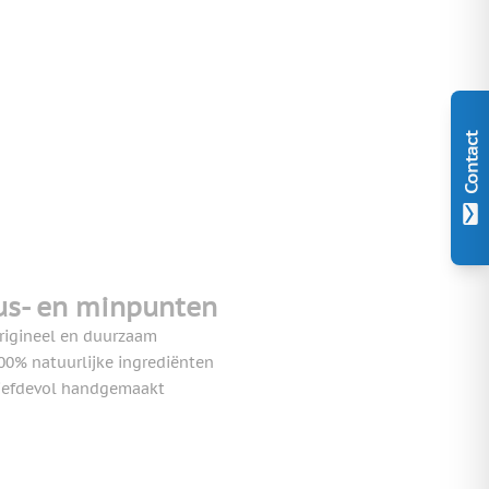
Contact
us- en minpunten
rigineel en duurzaam
00% natuurlijke ingrediënten
iefdevol handgemaakt