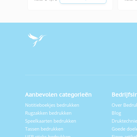
Aanbevolen categorieën
Bedrijfsi
Notitieboekjes bedrukken
Over Bedru
Rugzakken bedrukken
Blog
Speelkaarten bedrukken
Druktechni
Tassen bedrukken
Goede doel
USB sticks bedrukken
Eigen artik