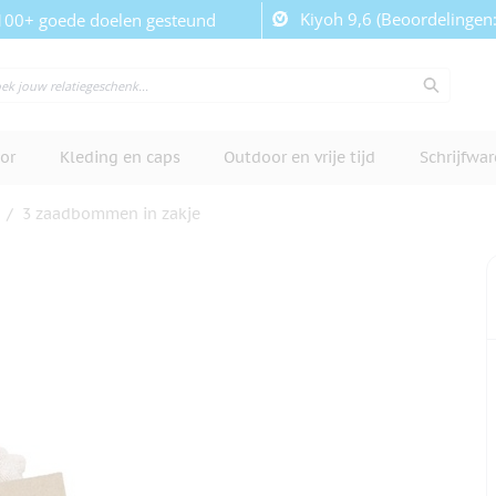
Kiyoh 9,6 (Beoordelingen
100+ goede doelen gesteund
or
Kleding en caps
Outdoor en vrije tijd
Schrijfwa
/
3 zaadbommen in zakje
cherm te bekijken