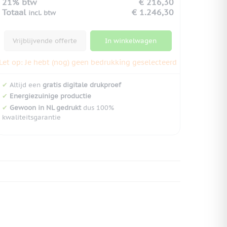
21% btw
€ 216,30
Totaal
€ 1.246,30
incl. btw
Vrijblijvende offerte
In winkelwagen
Let op: Je hebt (nog) geen bedrukking geselecteerd
✔
Altijd een
gratis digitale drukproef
✔
Energiezuinige productie
✔
Gewoon in NL gedrukt
dus 100%
kwaliteitsgarantie