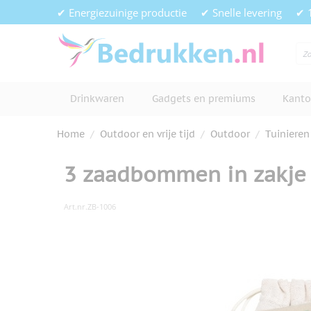
Ga naar de inhoud
✔ Energiezuinige productie
✔ Snelle levering
✔ 
Drinkwaren
Gadgets en premiums
Kanto
Home
/
Outdoor en vrije tijd
/
Outdoor
/
Tuinieren
3 zaadbommen in zakje
Art.nr.
ZB-1006
Hoofdafbeelding
Klik om afbeelding op volledig s