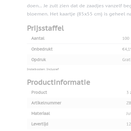
doen... Je zult zien dat de zaadjes vanzelf b
bloemen. Het kaartje (85x55 cm) is geheel n
Prijsstaffel
Aantal
100
Onbedrukt
€4,1
Opdruk
Grat
Instelkosten: Inclusief
Productinformatie
Product
3 
Artikelnummer
ZB
Materiaal
Ju
Levertijd
12