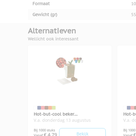
Formaat
10
Gewicht (gr)
55
Alternatieven
Wellicht ook interessant
Hot-but-cool beker
Hot-b
V.a. donderdag 13 augustus
V.a. 
kerstomatenzaadjes
basil
Bij 1000 stuks
Bij 1000
Bekijk
€ 4,79
€
Vanaf
Vanaf