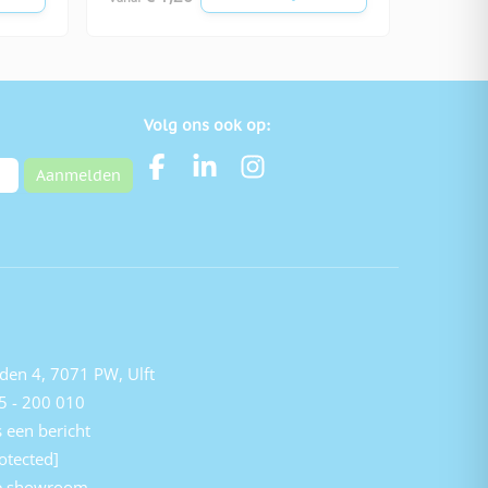
Volg ons ook op:
Aanmelden
den 4, 7071 PW, Ulft
5 - 200 010
 een bericht
otected]
e showroom