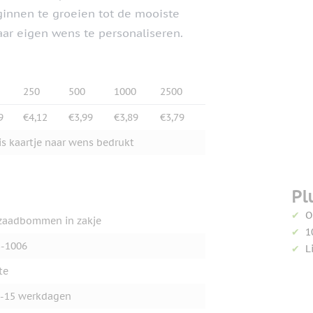
eginnen te groeien tot de mooiste
aar eigen wens te personaliseren.
250
500
1000
2500
9
€4,12
€3,99
€3,89
€3,79
is kaartje naar wens bedrukt
Pl
O
zaadbommen in zakje
1
-1006
L
te
-15 werkdagen