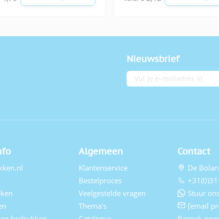
Nieuwsbrief
E-mailadres
nfo
Algemeen
Contact
kken.nl
Klantenservice
De Bolan
Bestelproces
+31(0)31
eken
Veelgestelde vragen
Stuur ons
en
Thema's
[email pr
elen bedrukken
Catalogus
Bezoek onz