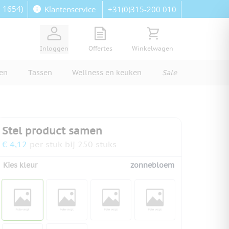
: 1654)
+31(0)315-200 010
Klantenservice
View quote, Quote is empty
Bekijk winkelwagen, Wi
Inloggen
Offertes
Winkelwagen
ren
Tassen
Wellness en keuken
Sale
Stel product samen
€ 4,12
per stuk bij 250 stuks
Kies kleur
zonnebloem