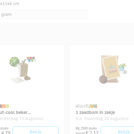
x15x6 cm
 gram
ut-cool beker
1 zaadbom in zakje
donderdag 13 augustus
V.a. maandag 24 augustus
icumzaadjes
 stuks
Bij 2500 stuks
Bekijk
Bekijk
 4,79
€ 2,12
Vanaf