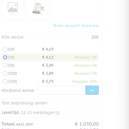
Kies assorti kleuren
Kies aantal
250
100
€ 4,19
250
€ 4,12
Bespaar 2%
500
€ 3,99
Bespaar 5%
1000
€ 3,89
Bespaar 7%
2500
€ 3,79
Bespaar 10%
Afwijkend aantal
Stel bedrukking samen
Levertijd:
12-15 werkdagen
Totaal
€ 1.030,00
excl. btw