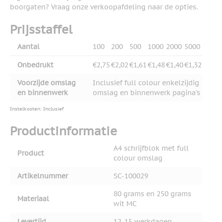
boorgaten? Vraag onze verkoopafdeling naar de opties.
Prijsstaffel
Aantal
100
200
500
1000
2000
5000
Onbedrukt
€2,75
€2,02
€1,61
€1,48
€1,40
€1,32
Voorzijde omslag
Inclusief full colour enkelzijdig
en binnenwerk
omslag en binnenwerk pagina's
Instelkosten: Inclusief
Productinformatie
A4 schrijfblok met full
Product
colour omslag
Artikelnummer
SC-100029
80 grams en 250 grams
Materiaal
wit MC
Levertijd
12-15 werkdagen