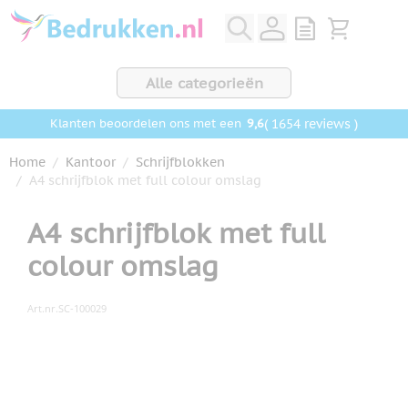
Ga naar de inhoud
View quote, Q
Bekijk wink
Alle categorieën
9,6
( 1654 reviews )
Klanten beoordelen ons met een
Home
/
Kantoor
/
Schrijfblokken
/
A4 schrijfblok met full colour omslag
A4 schrijfblok met full
colour omslag
Art.nr.
SC-100029
Hoofdafbeelding
Klik om afbeelding op volledig scherm te bekijken