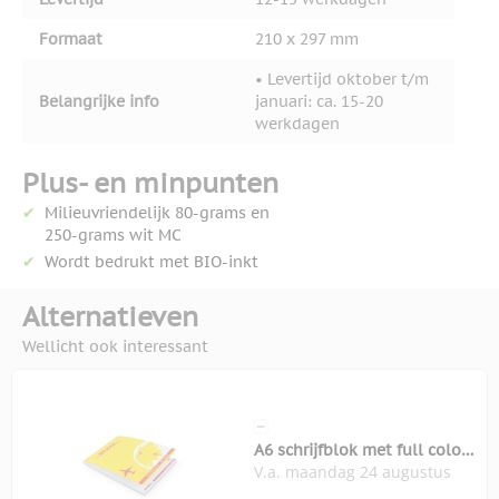
Formaat
210 x 297 mm
• Levertijd oktober t/m
Belangrijke info
januari: ca. 15-20
werkdagen
Plus- en minpunten
Milieuvriendelijk 80-grams en
250-grams wit MC
Wordt bedrukt met BIO-inkt
Alternatieven
Wellicht ook interessant
A6 schrijfblok met full colour
V.a. maandag 24 augustus
omslag