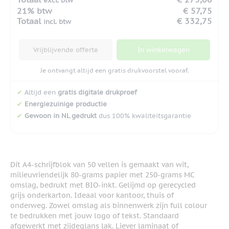
excl. btw
21% btw
€ 57,75
Totaal
€ 332,75
incl. btw
Vrijblijvende offerte
In winkelwagen
Je ontvangt altijd een gratis drukvoorstel vooraf.
✔
Altijd een
gratis digitale drukproef
✔
Energiezuinige productie
✔
Gewoon in NL gedrukt
dus 100% kwaliteitsgarantie
Dit A4-schrijfblok van 50 vellen is gemaakt van wit,
milieuvriendelijk 80-grams papier met 250-grams MC
omslag, bedrukt met BIO-inkt. Gelijmd op gerecycled
grijs onderkarton. Ideaal voor kantoor, thuis of
onderweg. Zowel omslag als binnenwerk zijn full colour
te bedrukken met jouw logo of tekst. Standaard
afgewerkt met zijdeglans lak. Liever laminaat of