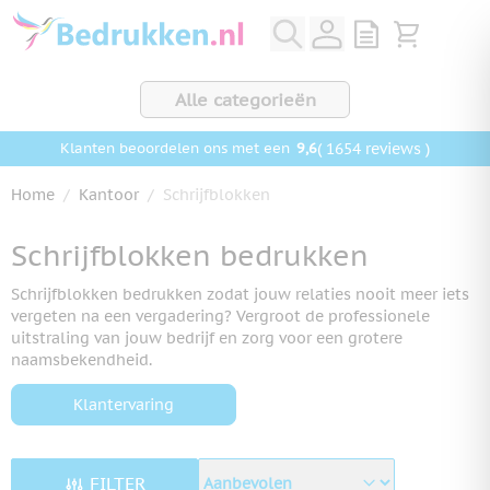
Ga naar de inhoud
View quote, Q
Bekijk wink
Alle categorieën
9,6
( 1654 reviews )
Klanten beoordelen ons met een
Home
/
Kantoor
/
Schrijfblokken
Schrijfblokken bedrukken
Schrijfblokken bedrukken zodat jouw relaties nooit meer iets
vergeten na een vergadering? Vergroot de professionele
uitstraling van jouw bedrijf en zorg voor een grotere
naamsbekendheid.
Klantervaring
FILTER