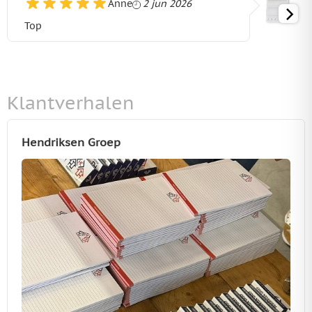
2 juni 2026
Anne
2 jun 2026
Top
Klantverhalen
Hendriksen Groep