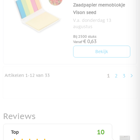
Zaadpapier memoblokje
Vison seed
V.a. donderdag 13
augustus
Bij 2500 stuks
€ 0,63
Vanaf
Bekijk
Artikelen
1
-
12
van
33
1
2
3
U lees momen
Pagina
Pagina
Reviews
10
Top