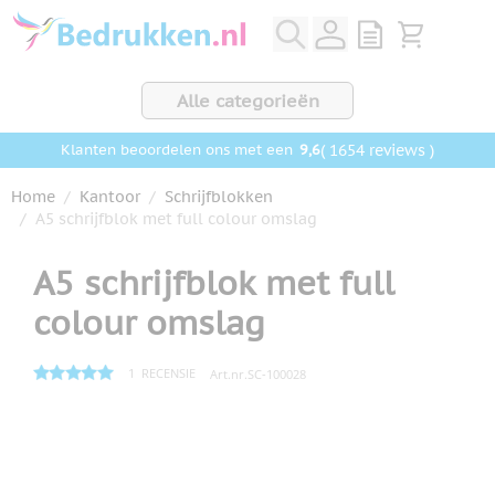
Ga naar de inhoud
View quote, Q
Bekijk wink
Alle categorieën
9,6
( 1654 reviews )
Klanten beoordelen ons met een
Home
/
Kantoor
/
Schrijfblokken
/
A5 schrijfblok met full colour omslag
A5 schrijfblok met full
colour omslag
1
RECENSIE
Art.nr.
SC-100028
Hoofdafbeelding
Klik om afbeelding op volledig scherm te bekijken