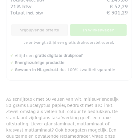
excl. btw
21% btw
€ 52,29
Totaal
€ 301,29
incl. btw
Vrijblijvende offerte
In winkelwagen
Je ontvangt altijd een gratis drukvoorstel vooraf.
✔
Altijd een
gratis digitale drukproef
✔
Energiezuinige productie
✔
Gewoon in NL gedrukt
dus 100% kwaliteitsgarantie
A5 schrijfblok met 50 vellen van wit, milieuvriendelijk
80-grams Eucalyptus-papier, bedrukt met BIO-inkt.
Zowel omslag als vellen full colour te bedrukken. De
standaard zijdeglans lakafwerking geeft een luxe
uitstraling. Liever glanslaminaat, matlaminaat of
krasvast matlaminaat? Ook boorgaten mogelijk. Een
duurzame en opvallende reclamedrager. Vraag onze