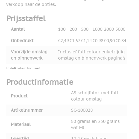
verkoop naar de opties.
Prijsstaffel
Aantal
100
200
500
1000
2000
5000
Onbedrukt
€2,49
€1,67
€1,14
€0,98
€0,90
€0,84
Voorzijde omslag
Inclusief full colour enkelzijdig
en binnenwerk
omslag en binnenwerk pagina's
Instelkosten: Inclusief
Productinformatie
A5 schrijfblok met full
Product
colour omslag
Artikelnummer
SC-100028
80 grams en 250 grams
Materiaal
wit MC
Levertijd
12-15 werkdagen