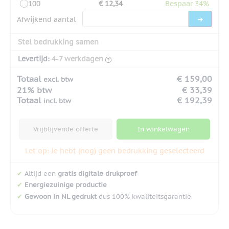
100
€ 12,34
Bespaar 34%
Afwijkend aantal
Stel bedrukking samen
Levertijd:
4-7 werkdagen
Totaal
€ 159,00
excl. btw
21% btw
€ 33,39
Totaal
€ 192,39
incl. btw
Vrijblijvende offerte
In winkelwagen
Let op: Je hebt (nog) geen bedrukking geselecteerd
✔
Altijd een
gratis digitale drukproef
✔
Energiezuinige productie
✔
Gewoon in NL gedrukt
dus 100% kwaliteitsgarantie