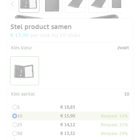
Stel product samen
€ 15,90
per stuk bij 10 stuks
Kies kleur
zwart
Kies aantal
10
5
€ 18,83
10
€ 15,90
Bespaar 16%
25
€ 14,12
Bespaar 25%
50
€ 13,32
Bespaar 29%