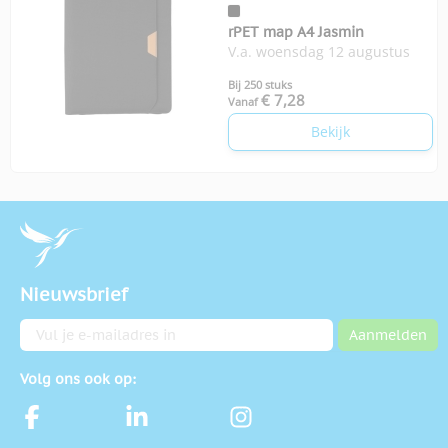
rPET map A4 Jasmin
V.a. woensdag 12 augustus
Bij 250 stuks
€ 7,28
Vanaf
Bekijk
Nieuwsbrief
E-mailadres
Aanmelden
Volg ons ook op: