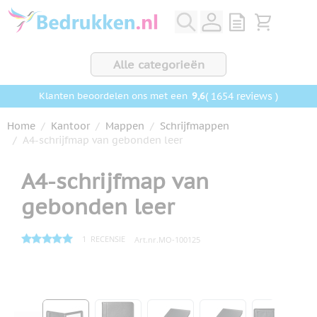
Ga naar de inhoud
View quote, Q
Bekijk wink
Alle categorieën
9,6
( 1654 reviews )
Klanten beoordelen ons met een
Home
/
Kantoor
/
Mappen
/
Schrijfmappen
/
A4-schrijfmap van gebonden leer
A4-schrijfmap van
gebonden leer
1
RECENSIE
Art.nr.
MO-100125
Hoofdafbeelding
Klik om afbeelding op volledig scherm te bekijken
View larger image
View larger image
View larger image
View larger ima
View la