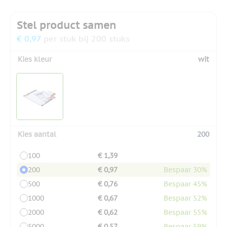
Stel product samen
€ 0,97
per stuk bij 200 stuks
Kies kleur
wit
Kies aantal
200
100
€ 1,39
200
€ 0,97
Bespaar 30%
500
€ 0,76
Bespaar 45%
1000
€ 0,67
Bespaar 52%
2000
€ 0,62
Bespaar 55%
5000
€ 0,57
Bespaar 59%