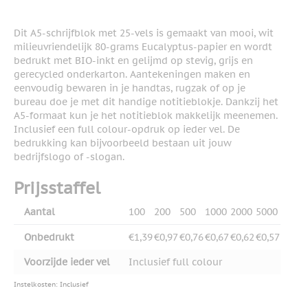
Dit A5-schrijfblok met 25-vels is gemaakt van mooi, wit
milieuvriendelijk 80-grams Eucalyptus-papier en wordt
bedrukt met BIO-inkt en gelijmd op stevig, grijs en
gerecycled onderkarton. Aantekeningen maken en
eenvoudig bewaren in je handtas, rugzak of op je
bureau doe je met dit handige notitieblokje. Dankzij het
A5-formaat kun je het notitieblok makkelijk meenemen.
Inclusief een full colour-opdruk op ieder vel. De
bedrukking kan bijvoorbeeld bestaan uit jouw
bedrijfslogo of -slogan.
Prijsstaffel
Aantal
100
200
500
1000
2000
5000
Onbedrukt
€1,39
€0,97
€0,76
€0,67
€0,62
€0,57
Voorzijde ieder vel
Inclusief full colour
Instelkosten: Inclusief