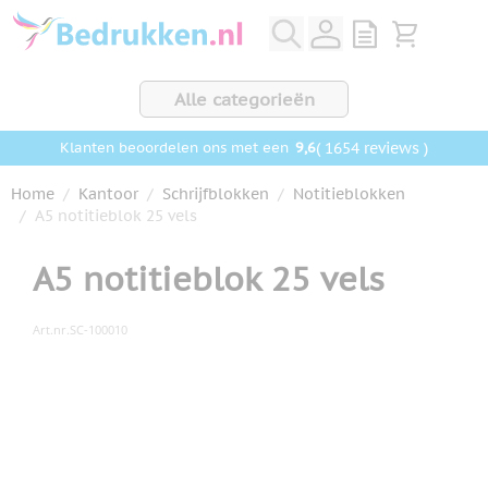
Ga naar de inhoud
View quote, Q
Bekijk wink
Alle categorieën
9,6
( 1654 reviews )
Klanten beoordelen ons met een
Home
/
Kantoor
/
Schrijfblokken
/
Notitieblokken
/
A5 notitieblok 25 vels
A5 notitieblok 25 vels
Art.nr.
SC-100010
Hoofdafbeelding
Klik om afbeelding op volledig scherm te bekijken