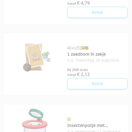
€ 4,79
Vanaf
Bekijk
1 zaadbom in zakje
V.a. maandag 24 augustus
Bij 2500 stuks
€ 2,12
Vanaf
Bekijk
Insectenpotje met
V.a. woensdag 12 augustus
vergrootglas