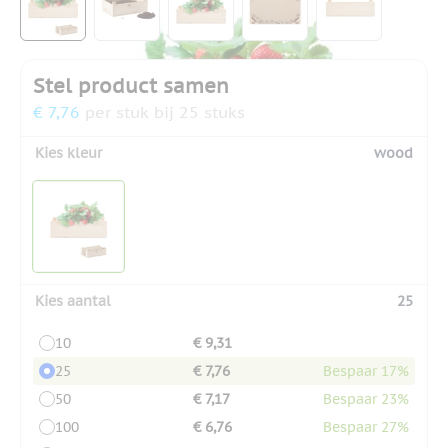
Stel product samen
€ 7,76
per stuk bij 25 stuks
Kies kleur
wood
Kies aantal
25
10
€ 9,31
25
€ 7,76
Bespaar 17%
50
€ 7,17
Bespaar 23%
100
€ 6,76
Bespaar 27%