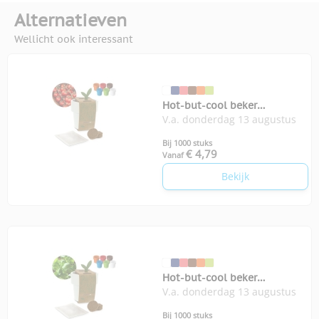
Alternatieven
Wellicht ook interessant
Hot-but-cool beker
V.a. donderdag 13 augustus
kerstomatenzaadjes
Bij 1000 stuks
€ 4,79
Vanaf
Bekijk
Hot-but-cool beker
V.a. donderdag 13 augustus
basilicumzaadjes
Bij 1000 stuks