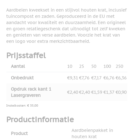
Aardbeien kweekset in een stijlvol houten krat, inclusief
tuincompost en zaden. Geproduceerd in de EU met
aandacht voor kwaliteit en duurzaamheid. Een origineel
en groen relatiegeschenk dat uitnodigt tot zelf kweken
en genieten van verse aardbeien. Voorzie het krat van
een logo voor extra merkzichtbaarheid.
Prijsstaffel
Aantal
10
25
50
100
250
Onbedrukt
€9,31
€7,76
€7,17
€6,76
€6,36
Opdruk rack kant 1
€2,40
€2,40
€1,59
€1,37
€0,90
Lasergraveren
Instelkosten: € 35,00
Productinformatie
Aardbeienpakket in
Product
houten krat