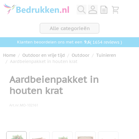
Ga naar de inhoud
View quote, Q
Bekijk wink
Alle categorieën
9,6
( 1654 reviews )
Klanten beoordelen ons met een
Home
/
Outdoor en vrije tijd
/
Outdoor
/
Tuinieren
/
Aardbeienpakket in houten krat
Aardbeienpakket in
houten krat
Art.nr.
MO-102161
Hoofdafbeelding
Klik om afbeelding op volledig scherm te bekijken
View larger image
View larger image
View larger image
View larger image
View larger