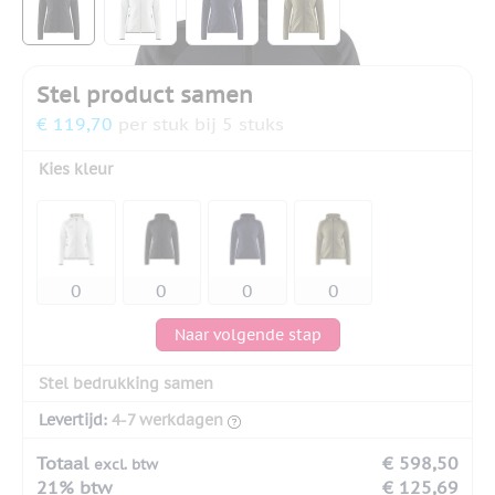
Stel product samen
€ 119,70
per stuk bij 5 stuks
Kies kleur
Naar volgende stap
Stel bedrukking samen
Levertijd:
4-7 werkdagen
Totaal
€ 598,50
excl. btw
21% btw
€ 125,69