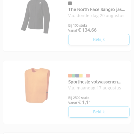
The North Face Sangro jas
V.a. donderdag 20 augustus
dames
Bij 100 stuks
€ 134,66
Vanaf
Bekijk
Sporthesje volwassenen
V.a. maandag 17 augustus
Cambex
Bij 2500 stuks
€ 1,11
Vanaf
Bekijk