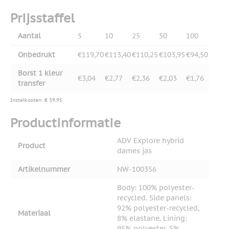
Prijsstaffel
Aantal
5
10
25
50
100
Onbedrukt
€119,70
€113,40
€110,25
€103,95
€94,50
Borst 1 kleur
€3,04
€2,77
€2,36
€2,03
€1,76
transfer
Instelkosten: € 39,95
Productinformatie
ADV Explore hybrid
Product
dames jas
Artikelnummer
NW-100356
Body: 100% polyester-
recycled. Side panels:
92% polyester-recycled,
Materiaal
8% elastane. Lining:
95% polyester, 5%