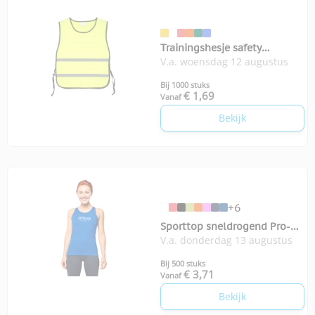
Trainingshesje safety
V.a. woensdag 12 augustus
volwassenen
Bij 1000 stuks
€ 1,69
Vanaf
Bekijk
+6
Sporttop sneldrogend Pro-
V.a. donderdag 13 augustus
Act dames
Bij 500 stuks
€ 3,71
Vanaf
Bekijk