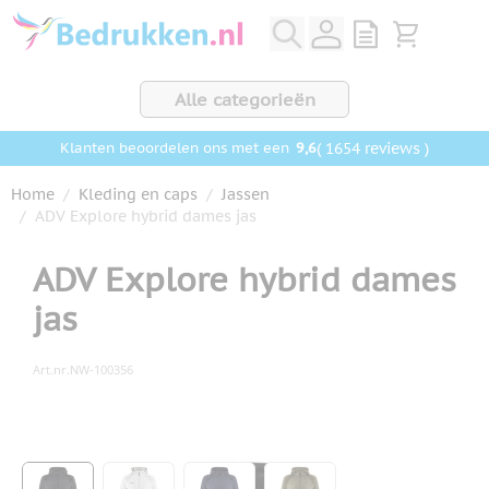
Ga naar de inhoud
View quote, Q
Bekijk wink
Alle categorieën
9,6
( 1654 reviews )
Klanten beoordelen ons met een
Home
/
Kleding en caps
/
Jassen
/
ADV Explore hybrid dames jas
ADV Explore hybrid dames
jas
Art.nr.
NW-100356
Hoofdafbeelding
Klik om afbeelding op volledig scherm te bekijken
View larger image
View larger image
View larger image
View larger image