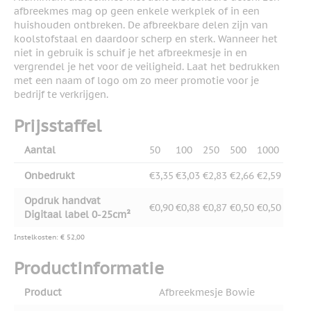
afbreekmes mag op geen enkele werkplek of in een
huishouden ontbreken. De afbreekbare delen zijn van
koolstofstaal en daardoor scherp en sterk. Wanneer het
niet in gebruik is schuif je het afbreekmesje in en
vergrendel je het voor de veiligheid. Laat het bedrukken
met een naam of logo om zo meer promotie voor je
bedrijf te verkrijgen.
Prijsstaffel
Aantal
50
100
250
500
1000
Onbedrukt
€3,35
€3,03
€2,83
€2,66
€2,59
Opdruk handvat
€0,90
€0,88
€0,87
€0,50
€0,50
Digitaal label 0-25cm²
Instelkosten: € 52,00
Productinformatie
Product
Afbreekmesje Bowie