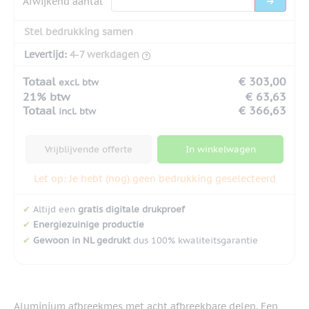
Afwijkend aantal
Stel bedrukking samen
Levertijd:
4-7 werkdagen
Totaal
€ 303,00
excl. btw
21% btw
€ 63,63
Totaal
€ 366,63
incl. btw
Vrijblijvende offerte
In winkelwagen
Let op: Je hebt (nog) geen bedrukking geselecteerd
✔
Altijd een
gratis digitale drukproef
✔
Energiezuinige productie
✔
Gewoon in NL gedrukt
dus 100% kwaliteitsgarantie
Aluminium afbreekmes met acht afbreekbare delen. Een