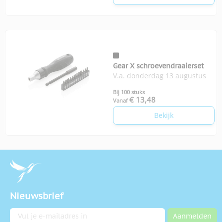
Gear X schroevendraaierset
V.a. donderdag 13 augustus
Bij 100 stuks
€ 13,48
Vanaf
Bekijk
Nieuwsbrief
E-mailadres
Aanmelden