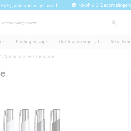
Kiyoh 9,6 (Beoordelingen
100+ goede doelen gesteund
or
Kleding en caps
Outdoor en vrije tijd
Schrijfwa
/
Aluminium pen Trendline
ne
cherm te bekijken