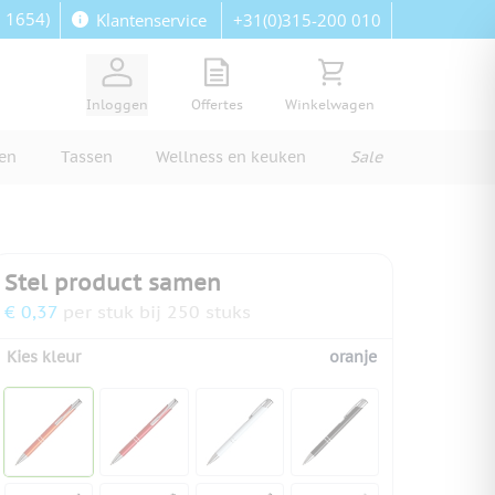
: 1654)
+31(0)315-200 010
Klantenservice
View quote, Quote is empty
Bekijk winkelwagen, Wi
Inloggen
Offertes
Winkelwagen
ren
Tassen
Wellness en keuken
Sale
Stel product samen
€ 0,37
per stuk bij 250 stuks
Kies kleur
oranje