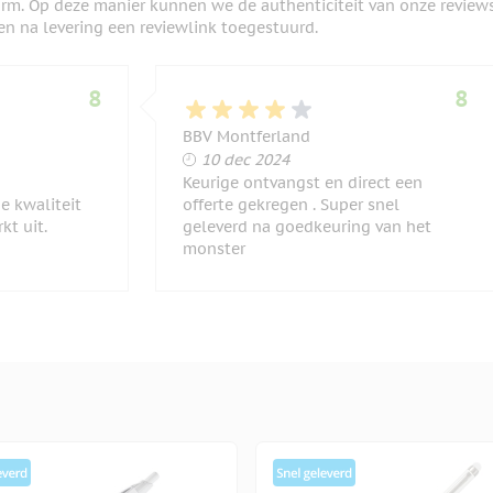
orm. Op deze manier kunnen we de authenticiteit van onze review
en na levering een reviewlink toegestuurd.
8
8
BBV Montferland
10 december 2024
10 dec 2024
Keurige ontvangst en direct een
e kwaliteit
offerte gekregen . Super snel
kt uit.
geleverd na goedkeuring van het
monster