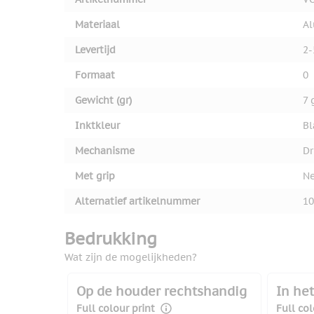
Materiaal
A
Levertijd
2-
Formaat
0
Gewicht (gr)
7 
Inktkleur
Bl
Mechanisme
D
Met grip
N
Alternatief artikelnummer
10
Bedrukking
Wat zijn de mogelijkheden?
Op de houder rechtshandig
In het
Full colour print
Full col