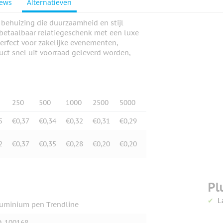
iews
Alternatieven
behuizing die duurzaamheid en stijl
 betaalbaar relatiegeschenk met een luxe
 perfect voor zakelijke evenementen,
ct snel uit voorraad geleverd worden,
250
500
1000
2500
5000
5
€0,37
€0,34
€0,32
€0,31
€0,29
2
€0,37
€0,35
€0,28
€0,20
€0,20
Pl
L
uminium pen Trendline
O-100168