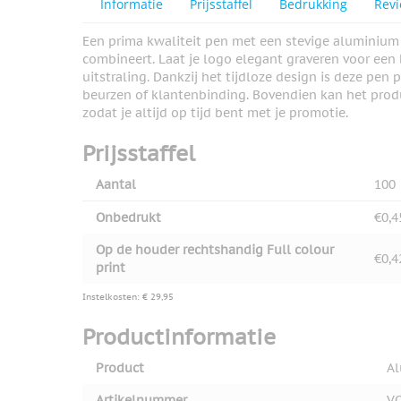
Informatie
Prijsstaffel
Bedrukking
Rev
Een prima kwaliteit pen met een stevige aluminium 
combineert. Laat je logo elegant graveren voor een
uitstraling. Dankzij het tijdloze design is deze pen
beurzen of klantenbinding. Bovendien kan het produ
zodat je altijd op tijd bent met je promotie.
Prijsstaffel
Aantal
100
Onbedrukt
€0,4
Op de houder rechtshandig Full colour
€0,4
print
Instelkosten: € 29,95
Productinformatie
Product
Al
Artikelnummer
V