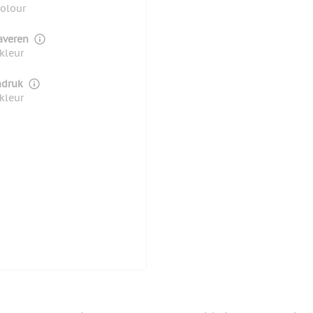
colour
averen
 kleur
druk
 kleur