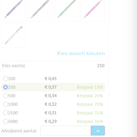
Kies assorti kleuren
Kies aantal
250
100
€ 0,45
250
€ 0,37
Bespaar 18%
500
€ 0,34
Bespaar 24%
1000
€ 0,32
Bespaar 29%
2500
€ 0,31
Bespaar 31%
5000
€ 0,29
Bespaar 36%
Afwijkend aantal