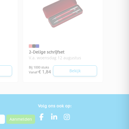
2-Delige schrijfset
V.a. woensdag 12 augustus
Bij 1000 stuks
Bekijk
€ 1,84
Vanaf
Volg ons ook op:
Aanmelden