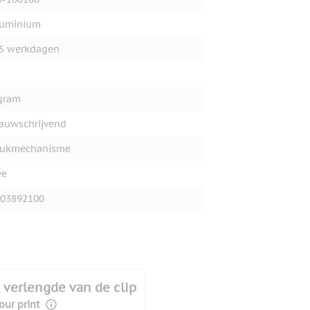
luminium
5 werkdagen
gram
auwschrijvend
rukmechanisme
ee
03892100
 verlengde van de clip
our print