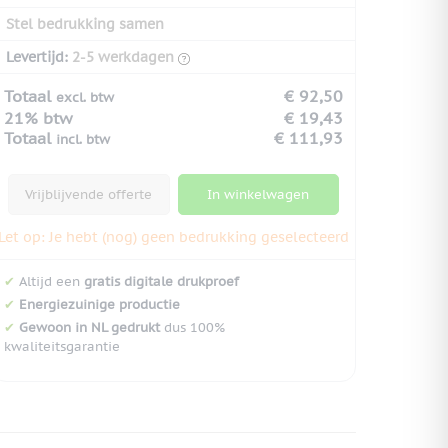
Stel bedrukking samen
Levertijd:
2-5 werkdagen
Totaal
€ 92,50
excl. btw
21% btw
€ 19,43
Totaal
€ 111,93
incl. btw
Vrijblijvende offerte
In winkelwagen
Let op: Je hebt (nog) geen bedrukking geselecteerd
✔
Altijd een
gratis digitale drukproef
✔
Energiezuinige productie
✔
Gewoon in NL gedrukt
dus 100%
kwaliteitsgarantie