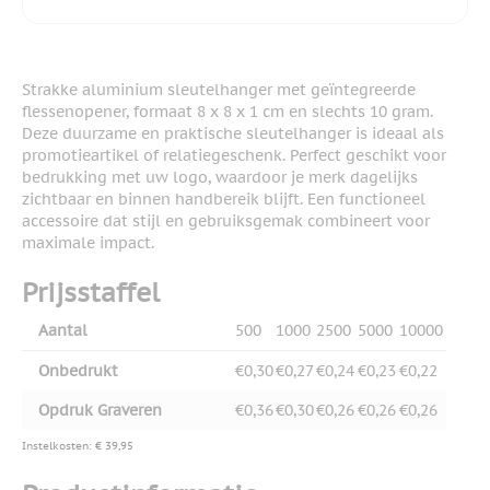
Strakke aluminium sleutelhanger met geïntegreerde
flessenopener, formaat 8 x 8 x 1 cm en slechts 10 gram.
Deze duurzame en praktische sleutelhanger is ideaal als
promotieartikel of relatiegeschenk. Perfect geschikt voor
bedrukking met uw logo, waardoor je merk dagelijks
zichtbaar en binnen handbereik blijft. Een functioneel
accessoire dat stijl en gebruiksgemak combineert voor
maximale impact.
Prijsstaffel
Aantal
500
1000
2500
5000
10000
Onbedrukt
€0,30
€0,27
€0,24
€0,23
€0,22
Opdruk Graveren
€0,36
€0,30
€0,26
€0,26
€0,26
Instelkosten: € 39,95