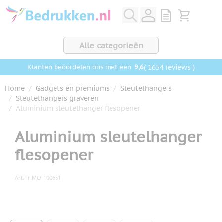
Ga naar de inhoud
View quote, Q
Bekijk wink
Alle categorieën
9,6
( 1654 reviews )
Klanten beoordelen ons met een
Home
/
Gadgets en premiums
/
Sleutelhangers
/
Sleutelhangers graveren
/
Aluminium sleutelhanger flesopener
Aluminium sleutelhanger
flesopener
Art.nr.
MO-100651
Hoofdafbeelding
Klik om afbeelding op volledig scherm te bekijken