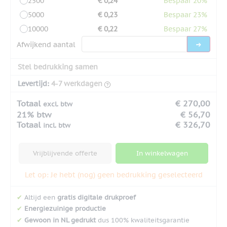
2500
€ 0,24
Bespaar 20%
5000
€ 0,23
Bespaar 23%
10000
€ 0,22
Bespaar 27%
Afwijkend aantal
Stel bedrukking samen
Levertijd:
4-7 werkdagen
Totaal
€ 270,00
excl. btw
21% btw
€ 56,70
Totaal
€ 326,70
incl. btw
Vrijblijvende offerte
In winkelwagen
Let op: Je hebt (nog) geen bedrukking geselecteerd
✔
Altijd een
gratis digitale drukproef
✔
Energiezuinige productie
✔
Gewoon in NL gedrukt
dus 100% kwaliteitsgarantie