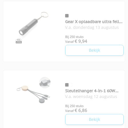
Gear X oplaadbare ultra felle
V.a. donderdag 13 augustus
zaklamp
Bij 250 stuks
€ 9,94
Vanaf
Bekijk
Sleutelhanger 4-in-1 60W
V.a. woensdag 12 augustus
kabel
Bij 250 stuks
€ 6,86
Vanaf
Bekijk