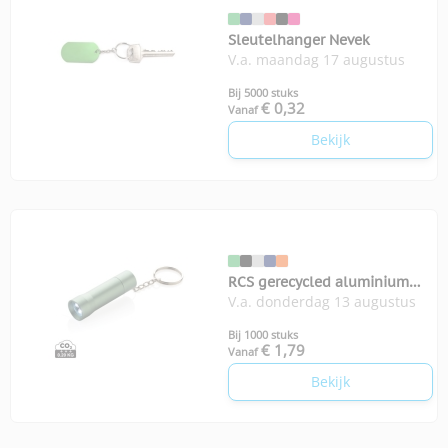
Sleutelhanger Nevek
V.a. maandag 17 augustus
Bij 5000 stuks
€ 0,32
Vanaf
Bekijk
RCS gerecycled aluminium
V.a. donderdag 13 augustus
sleutelhanger zaklamp Flash
Bij 1000 stuks
€ 1,79
Vanaf
Bekijk