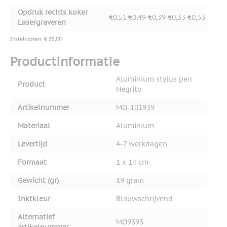
Opdruk rechts koker
€0,51
€0,49
€0,39
€0,33
€0,33
Lasergraveren
Instelkosten: € 35,00
Productinformatie
Aluminium stylus pen
Product
Negrito
Artikelnummer
MO-101939
Materiaal
Aluminium
Levertijd
4-7 werkdagen
Formaat
1 x 14 cm
Gewicht (gr)
19 gram
Inktkleur
Blauwschrijvend
Alternatief
MO9393