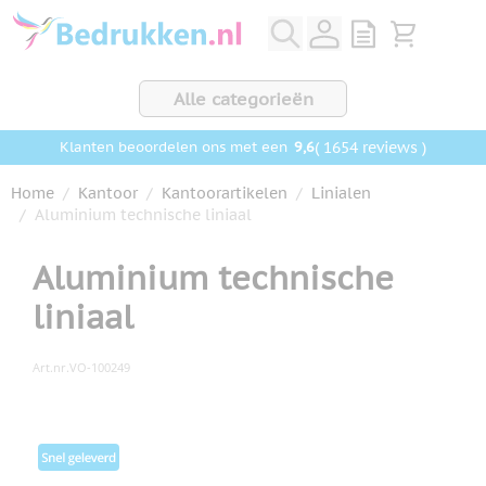
Ga naar de inhoud
View quote, Q
Bekijk wink
Alle categorieën
9,6
( 1654 reviews )
Klanten beoordelen ons met een
Home
/
Kantoor
/
Kantoorartikelen
/
Linialen
/
Aluminium technische liniaal
Aluminium technische
liniaal
Art.nr.
VO-100249
Hoofdafbeelding
Klik om afbeelding op volledig scherm te bekijken