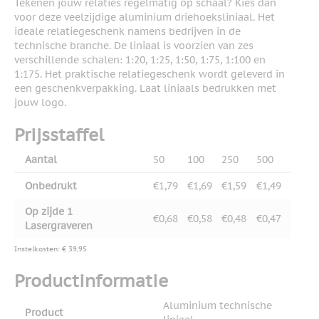
Tekenen jouw relaties regelmatig op schaal? Kies dan
voor deze veelzijdige aluminium driehoeksliniaal. Het
ideale relatiegeschenk namens bedrijven in de
technische branche. De liniaal is voorzien van zes
verschillende schalen: 1:20, 1:25, 1:50, 1:75, 1:100 en
1:175. Het praktische relatiegeschenk wordt geleverd in
een geschenkverpakking. Laat liniaals bedrukken met
jouw logo.
Prijsstaffel
Aantal
50
100
250
500
Onbedrukt
€1,79
€1,69
€1,59
€1,49
Op zijde 1
€0,68
€0,58
€0,48
€0,47
Lasergraveren
Instelkosten: € 39,95
Productinformatie
Aluminium technische
Product