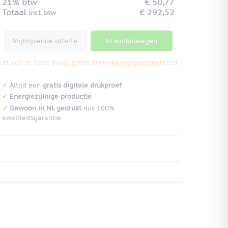
21% btw
€ 50,77
Totaal
€ 292,52
incl. btw
Vrijblijvende offerte
In winkelwagen
Let op: Je hebt (nog) geen bedrukking geselecteerd
✔
Altijd een
gratis digitale drukproef
✔
Energiezuinige productie
✔
Gewoon in NL gedrukt
dus 100%
kwaliteitsgarantie