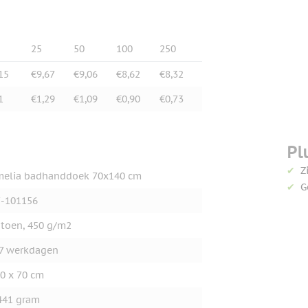
25
50
100
250
15
€9,67
€9,06
€8,62
€8,32
1
€1,29
€1,09
€0,90
€0,73
Pl
Z
elia badhanddoek 70x140 cm
G
-101156
toen, 450 g/m2
7 werkdagen
0 x 70 cm
441 gram