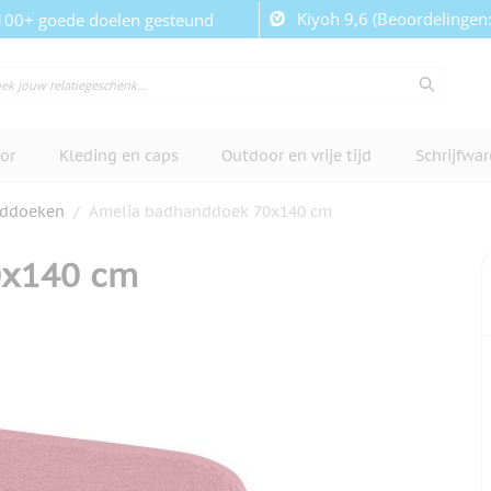
Kiyoh 9,6 (Beoordelingen
100+ goede doelen gesteund
or
Kleding en caps
Outdoor en vrije tijd
Schrijfwa
ddoeken
/
Amelia badhanddoek 70x140 cm
0x140 cm
cherm te bekijken