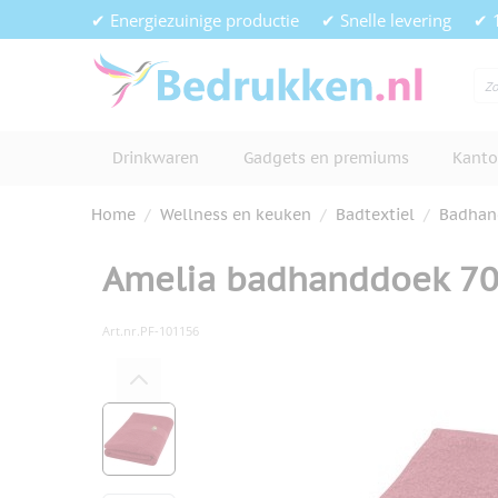
Ga naar de inhoud
✔ Energiezuinige productie
✔ Snelle levering
✔ 
Drinkwaren
Gadgets en premiums
Kanto
Home
/
Wellness en keuken
/
Badtextiel
/
Badhan
Amelia badhanddoek 7
Art.nr.
PF-101156
Hoofdafbeelding
Klik om afbeelding op volledig s
View larger image