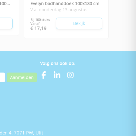
100
Evelyn badhanddoek 100x180 cm
V.a. donderdag 13 augustus
Bij 100 stuks
Bekijk
Vanaf
€ 17,19
Volg ons ook op:
Aanmelden
den 4, 7071 PW, Ulft