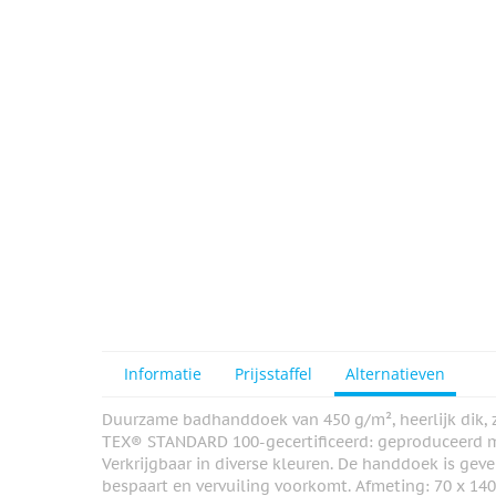
View larger image
Informatie
Prijsstaffel
Alternatieven
Duurzame badhanddoek van 450 g/m², heerlijk dik, z
TEX® STANDARD 100-gecertificeerd: geproduceerd m
Verkrijgbaar in diverse kleuren. De handdoek is gev
bespaart en vervuiling voorkomt. Afmeting: 70 x 14