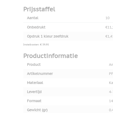
Prijsstaffel
Aantal
10
Onbedrukt
€11,
Opdruk 1 kleur zeefdruk
€1,4
Instelkosten: € 39,95
Productinformatie
Product
Am
Artikelnummer
PF
Materiaal
Ka
Levertijd
4-
Formaat
14
Gewicht (gr)
0.