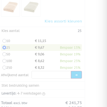
Kies assorti kleuren
Kies aantal
25
10
€ 11,15
25
€ 9,67
Bespaar 13%
50
€ 9,06
Bespaar 19%
100
€ 8,62
Bespaar 23%
250
€ 8,32
Bespaar 25%
Afwijkend aantal
Stel bedrukking samen
Levertijd:
4-7 werkdagen
Totaal
€ 241,75
excl. btw