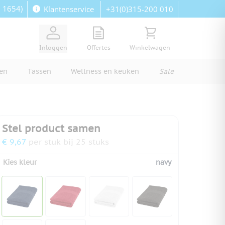
: 1654)
+31(0)315-200 010
Klantenservice
View quote, Quote is empty
Bekijk winkelwagen, Wi
Inloggen
Offertes
Winkelwagen
ren
Tassen
Wellness en keuken
Sale
Stel product samen
€ 9,67
per stuk bij 25 stuks
Kies kleur
navy