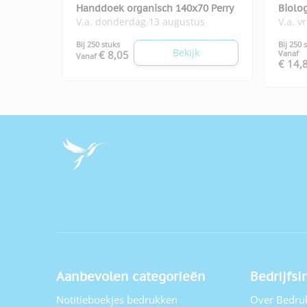
Handdoek organisch 140x70 Perry
Biolo
V.a. donderdag 13 augustus
V.a. v
Bij 250 stuks
Bij 250 
Bekijk
€ 8,05
Vanaf
Vanaf
€ 14,
Aanbevolen categorieën
Bedrijfsi
Notitieboekjes bedrukken
Over Bedru