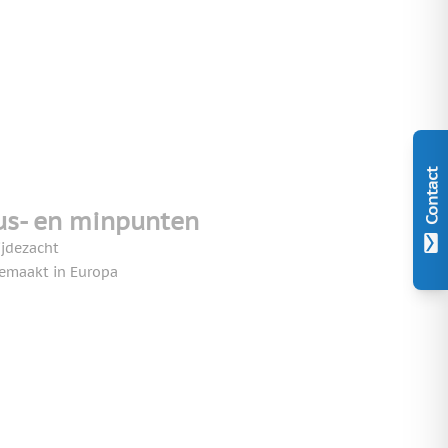
Contact
us- en minpunten
ijdezacht
emaakt in Europa