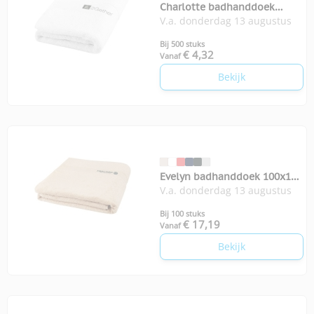
Charlotte badhanddoek
V.a. donderdag 13 augustus
50x100 cm
Bij 500 stuks
€ 4,32
Vanaf
Bekijk
Evelyn badhanddoek 100x180
V.a. donderdag 13 augustus
cm
Bij 100 stuks
€ 17,19
Vanaf
Bekijk