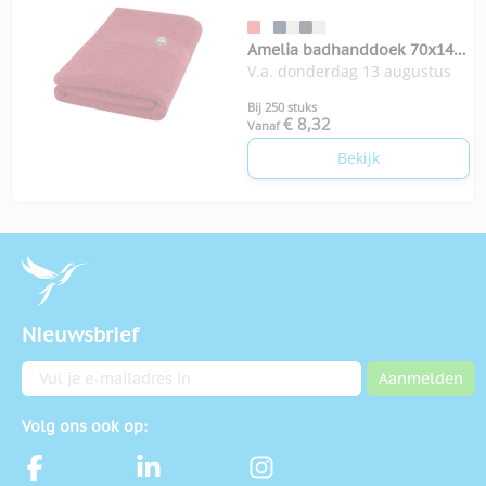
Amelia badhanddoek 70x140
V.a. donderdag 13 augustus
cm
Bij 250 stuks
€ 8,32
Vanaf
Bekijk
Nieuwsbrief
E-mailadres
Aanmelden
Volg ons ook op: