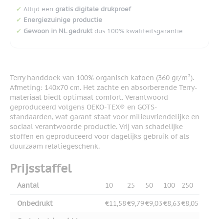
✔
Altijd een
gratis digitale drukproef
✔
Energiezuinige productie
✔
Gewoon in NL gedrukt
dus 100% kwaliteitsgarantie
Terry handdoek van 100% organisch katoen (360 gr/m²).
Afmeting: 140x70 cm. Het zachte en absorberende Terry-
materiaal biedt optimaal comfort. Verantwoord
geproduceerd volgens OEKO-TEX® en GOTS-
standaarden, wat garant staat voor milieuvriendelijke en
sociaal verantwoorde productie. Vrij van schadelijke
stoffen en geproduceerd voor dagelijks gebruik of als
duurzaam relatiegeschenk.
Prijsstaffel
Aantal
10
25
50
100
250
Onbedrukt
€11,58
€9,79
€9,03
€8,63
€8,05