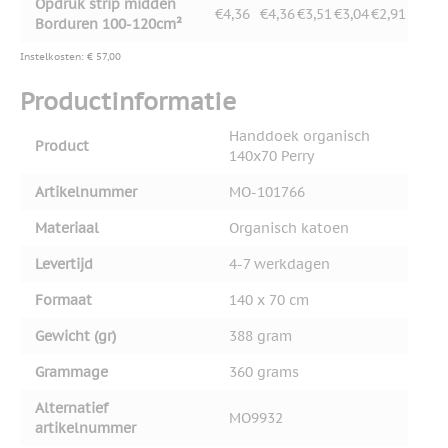
Opdruk strip midden
€4,36
€4,36
€3,51
€3,04
€2,91
Borduren 100-120cm²
Instelkosten: € 57,00
Productinformatie
Handdoek organisch
Product
140x70 Perry
Artikelnummer
MO-101766
Materiaal
Organisch katoen
Levertijd
4-7 werkdagen
Formaat
140 x 70 cm
Gewicht (gr)
388 gram
Grammage
360 grams
Alternatief
MO9932
artikelnummer