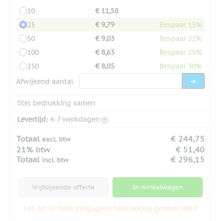
10
€ 11,58
25
€ 9,79
Bespaar 15%
50
€ 9,03
Bespaar 22%
100
€ 8,63
Bespaar 25%
250
€ 8,05
Bespaar 30%
Afwijkend aantal
Stel bedrukking samen
Levertijd:
4-7 werkdagen
Totaal
€ 244,75
excl. btw
21% btw
€ 51,40
Totaal
€ 296,15
incl. btw
Vrijblijvende offerte
In winkelwagen
Let op: Je hebt (nog) geen bedrukking geselecteerd