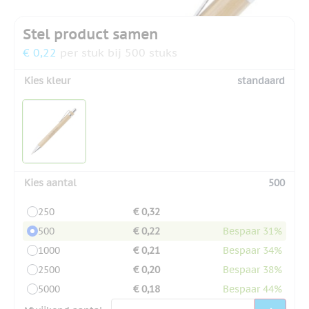
Stel product samen
€ 0,22
per stuk bij 500 stuks
Kies kleur
standaard
Kies aantal
500
250
€ 0,32
500
€ 0,22
Bespaar 31%
1000
€ 0,21
Bespaar 34%
2500
€ 0,20
Bespaar 38%
5000
€ 0,18
Bespaar 44%