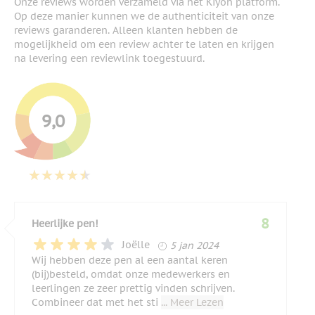
Onze reviews worden verzameld via het Kiyoh platform.
Op deze manier kunnen we de authenticiteit van onze
reviews garanderen. Alleen klanten hebben de
mogelijkheid om een review achter te laten en krijgen
na levering een reviewlink toegestuurd.
9,0
8
Heerlijke pen!
5 januari 2024
Joëlle
5 jan 2024
Wij hebben deze pen al een aantal keren
(bij)besteld, omdat onze medewerkers en
leerlingen ze zeer prettig vinden schrijven.
Combineer dat met het sti
... Meer Lezen