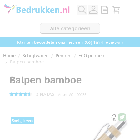
Ga naar de inhoud
View quote, Q
Bekijk wink
Alle categorieën
9,6
( 1654 reviews )
Klanten beoordelen ons met een
Home
/
Schrijfwaren
/
Pennen
/
ECO pennen
/
Balpen bamboe
Balpen bamboe
2
REVIEWS
Art.nr.
VO-100135
Hoofdafbeelding
Klik om afbeelding op volledig scherm te bekijken