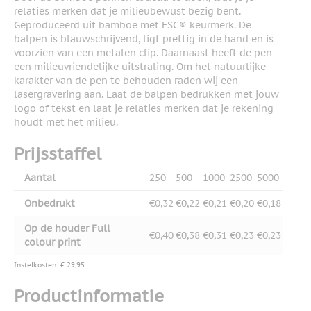
relaties merken dat je milieubewust bezig bent.
Geproduceerd uit bamboe met FSC® keurmerk. De
balpen is blauwschrijvend, ligt prettig in de hand en is
voorzien van een metalen clip. Daarnaast heeft de pen
een milieuvriendelijke uitstraling. Om het natuurlijke
karakter van de pen te behouden raden wij een
lasergravering aan. Laat de balpen bedrukken met jouw
logo of tekst en laat je relaties merken dat je rekening
houdt met het milieu.
Prijsstaffel
Aantal
250
500
1000
2500
5000
Onbedrukt
€0,32
€0,22
€0,21
€0,20
€0,18
Op de houder Full
€0,40
€0,38
€0,31
€0,23
€0,23
colour print
Instelkosten: € 29,95
Productinformatie