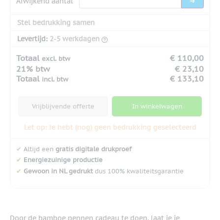
Afwijkend aantal
Stel bedrukking samen
Levertijd:
2-5 werkdagen
Totaal
€ 110,00
excl. btw
21% btw
€ 23,10
Totaal
€ 133,10
incl. btw
Vrijblijvende offerte
In winkelwagen
Let op: Je hebt (nog) geen bedrukking geselecteerd
✔
Altijd een
gratis digitale drukproef
✔
Energiezuinige productie
✔
Gewoon in NL gedrukt
dus 100% kwaliteitsgarantie
Door de bamboe pennen cadeau te doen, laat je je