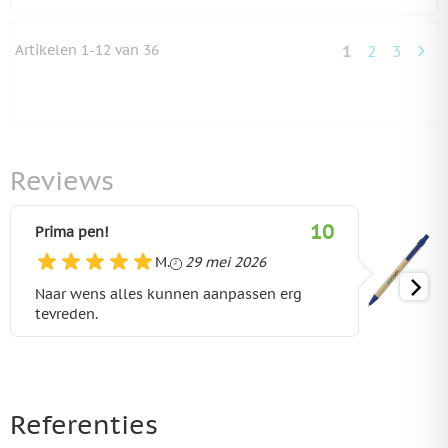
Artikelen
1
-
12
van
36
1
2
3
U lees momen
Pagina
Pagina
Reviews
10
Prima pen!
29 mei 2026
M.
29 mei 2026
Naar wens alles kunnen aanpassen erg
tevreden.
Referenties