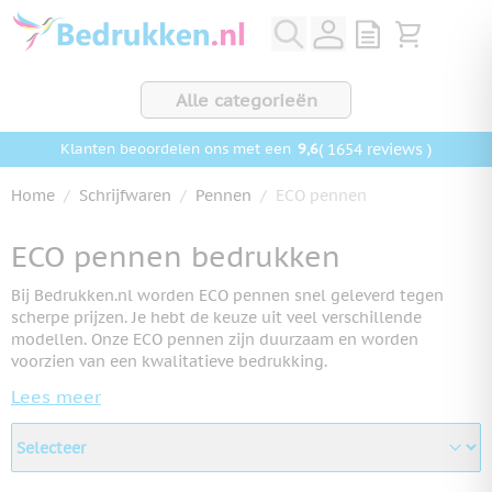
Ga naar de inhoud
View quote, Q
Bekijk wink
Alle categorieën
9,6
( 1654 reviews )
Klanten beoordelen ons met een
Home
/
Schrijfwaren
/
Pennen
/
ECO pennen
ECO pennen bedrukken
Bij Bedrukken.nl worden ECO pennen snel geleverd tegen
scherpe prijzen. Je hebt de keuze uit veel verschillende
modellen. Onze ECO pennen zijn duurzaam en worden
voorzien van een kwalitatieve bedrukking.
Lees meer