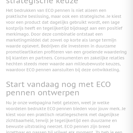
strategische keuze
Het bedrukken van ECO pennen is niet alleen een
praktische beslissing, maar ook een strategische. Je kiest
voor een product dat dagelijks gebruikt wordt, een lage
kostprijs heeft en tegelijkertijd bijdraagt aan een positief
merkimago. Door deze combinatie ontstaat een
marketingmiddel dat zowel op korte als lange termijn
waarde oplevert. Bedrijven die investeren in duurzame
promotieartikelen profiteren van een groeiende waardering
bij klanten en partners. Consumenten en zakelijke relaties
hechten steeds meer waarde aan milieubewuste keuzes,
waardoor ECO pennen aansluiten bij deze ontwikkeling.
Start vandaag nog met ECO
pennen ontwerpen
Nu je onze webpagina hebt gelezen, weet je welke
voordelen bedrukte ECO pennen bieden voor jouw merk. Je
kiest voor een praktisch relatiegeschenk met dagelijkse
zichtbaarheid, terwijl je tegelijkertijd een duurzame en
bewuste uitstraling neerzet. ECO pennen zijn breed
inzetbaar en passen bij vrijwel elk moment. Zo heb je een