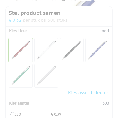
Stel product samen
€ 0,32
per stuk bij 500 stuks
Kies kleur
rood
Kies assorti kleuren
Kies aantal
500
250
€ 0,39